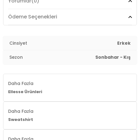
Yorumlar
(0)
Yaş Grubu :
Yetişkin
Ödeme Seçenekleri
Menşei:
Türkiye
3DK1EM623OF.25
Cinsiyet
Erkek
Sezon
Sonbahar - Kış
Daha Fazla
Ellesse Ürünleri
Daha Fazla
Sweatshirt
Daha Fazla