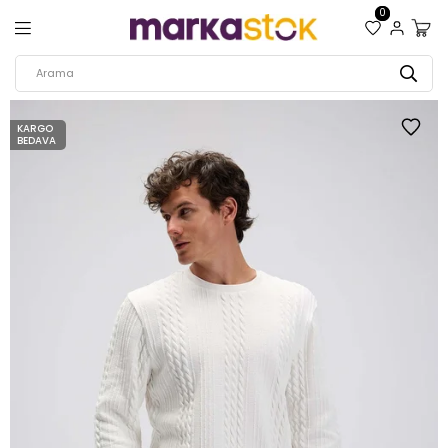
0
KARGO
BEDAVA