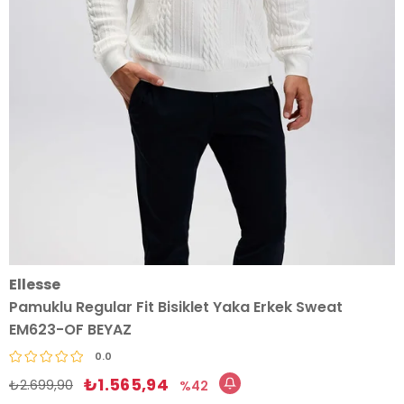
Ellesse
Pamuklu Regular Fit Bisiklet Yaka Erkek Sweat
EM623-OF BEYAZ
0.0
₺1.565,94
₺2.699,90
42