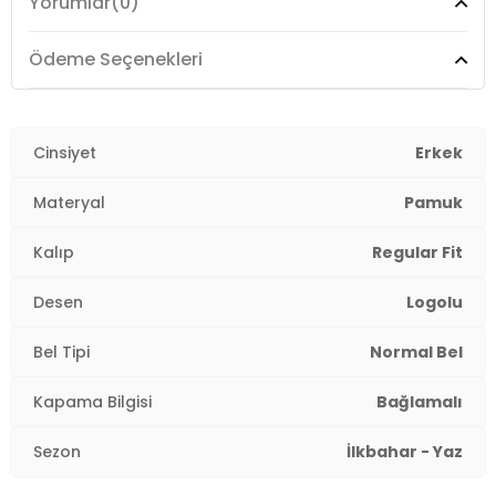
Yorumlar
(0)
Bel:
Normal Bel
Boy:
Diz Üstü
Ödeme Seçenekleri
Kalıp Bilgisi:
Regular Fit
Yaş Grubu:
Cinsiyet
Yetişkin
Erkek
Menşei:
Türkiye
Materyal
Pamuk
3DY15SM4135ECR.69
Kalıp
Regular Fit
Desen
Logolu
Bel Tipi
Normal Bel
Kapama Bilgisi
Bağlamalı
Sezon
İlkbahar - Yaz