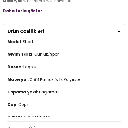
Materyal:
% 88 Pamuk % 12 Polyester
Daha fazla göster
Kapama Şekli:
Bağlamalı
Cep:
Cepli
Ürün Özellikleri
Kumaş Tipi:
Dokuma
Model:
Short
Bel:
Normal Bel
Boy:
Diz Üstü
Giyim Tarzı:
Günlük/Spor
Kalıp Bilgisi:
Regular Fit
Desen:
Logolu
Yaş Grubu:
Yetişkin
Materyal:
% 88 Pamuk % 12 Polyester
Menşei:
Türkiye
3DY15SM4135ECR.69
Kapama Şekli:
Bağlamalı
Cep:
Cepli
Kumaş Tipi:
Dokuma