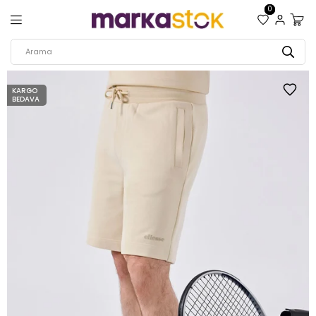
0
KARGO
BEDAVA