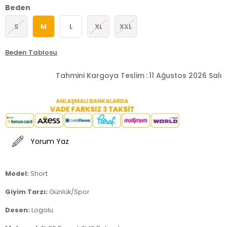
Beden
S
M
L
XL
XXL
Beden Tablosu
Tahmini Kargoya Teslim
:
11 Ağustos 2026 Salı
Yorum Yaz
Model:
Short
Giyim Tarzı:
Günlük/Spor
Desen:
Logolu