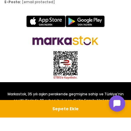
E-Posta:
[email protected]
Markastok, 35 yılı aşkın perakende geçmişine sahip ve Türkiye’nin
çeşitli illerinde 22 şubesi bulunan Çetin Family Mağazacılık
tarafından kurulmuştur.