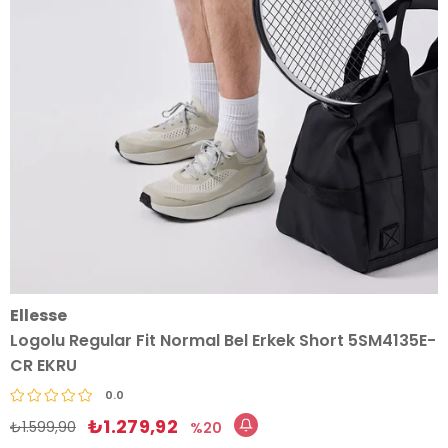
Ellesse
Logolu Regular Fit Normal Bel Erkek Short 5SM4135E-
CR EKRU
0.0
₺1.279,92
₺1.599,90
20