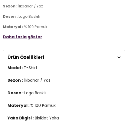
Sezon :
İlkbahar / Yaz
Desen :
Logo Baskılı
Materyal :
% 100 Pamuk
Daha fazla göster
Yaka Bilgisi :
Bisiklet Yaka
Kol Bilgisi :
Kısa Kol
Ürün Özellikleri
Kalıp Bilgisi :
Regular Fit
Model :
T-Shirt
Manken Ölçüsü :
Boy : 190 cm / Göğüs : 98 cm / Bel : 74 cm / Bede
: M
Sezon :
İlkbahar / Yaz
Üretim Yeri :
Türkiye
3DY1EM451BK.07
Desen :
Logo Baskılı
Materyal :
% 100 Pamuk
Yaka Bilgisi :
Bisiklet Yaka