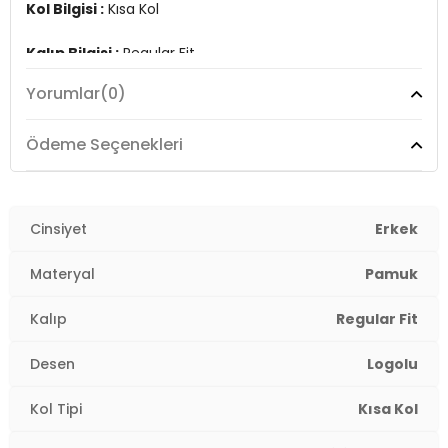
Kol Bilgisi :
Kısa Kol
Kalıp Bilgisi :
Regular Fit
Yorumlar
(0)
Manken Ölçüsü :
Boy : 190 cm / Göğüs : 98 cm / Bel :
74 cm / Bede : M
Ödeme Seçenekleri
Üretim Yeri :
Türkiye
3DY1EM451BK.07
Cinsiyet
Erkek
Materyal
Pamuk
Kalıp
Regular Fit
Desen
Logolu
Kol Tipi
Kısa Kol