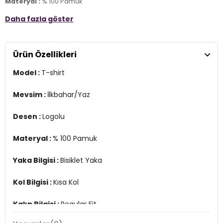
Materyal :
% 100 Pamuk
Daha fazla göster
Yaka Bilgisi :
Bisiklet Yaka
Kol Bilgisi :
Kısa Kol
Ürün Özellikleri
Kalıp Bilgisi :
Regular Fit
Model :
T-shirt
Menşei :
Türkiye
3DY1EM376BK.07
Mevsim :
İlkbahar/Yaz
Desen :
Logolu
Materyal :
% 100 Pamuk
Yaka Bilgisi :
Bisiklet Yaka
Kol Bilgisi :
Kısa Kol
Kalıp Bilgisi :
Regular Fit