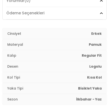
Yorumlar
(0)
Menşei :
Türkiye
3DY1EM376BK.07
Ödeme Seçenekleri
Cinsiyet
Erkek
Materyal
Pamuk
Kalıp
Regular Fit
Desen
Logolu
Kol Tipi
Kısa Kol
Yaka Tipi
Bisiklet Yaka
Sezon
İlkbahar - Yaz