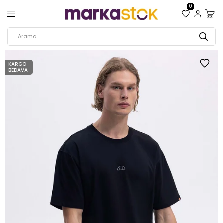
0
KARGO
BEDAVA