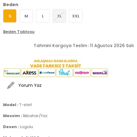
Beden
S
M
L
XL
XXL
Beden Tablosu
Tahmini Kargoya Teslim
:
11 Ağustos 2026 Salı
Yorum Yaz
Model :
T-shirt
Mevsim :
İlkbahar/Yaz
Desen :
Logolu