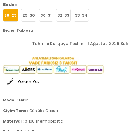
Beden
28-29
29-30
30-31
32-33
33-34
Beden Tablosu
Tahmini Kargoya Teslim
:
11 Ağustos 2026 Salı
Yorum Yaz
Model :
Terlik
Giyim Tarzı :
Günlük / Casual
Materyal :
% 100 Thermoplastic