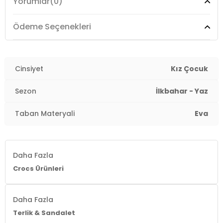
Yorumlar
(0)
Üretim Yeri :
Endonezya
4DY22069915BN.24
Ödeme Seçenekleri
Cinsiyet
Kız Çocuk
Sezon
İlkbahar - Yaz
Taban Materyali
Eva
Daha Fazla
Crocs Ürünleri
Daha Fazla
Terlik & Sandalet