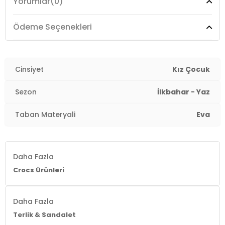
Yorumlar
(0)
Üretim Yeri :
Vietnam
4DY22069912Y2.04
Ödeme Seçenekleri
Cinsiyet
Kız Çocuk
Sezon
İlkbahar - Yaz
Taban Materyali
Eva
Daha Fazla
Crocs Ürünleri
Daha Fazla
Terlik & Sandalet