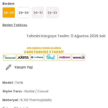
Beden
28-29
29-30
30-31
32-33
Beden Tablosu
Tahmini Kargoya Teslim
:
11 Ağustos 2026 Salı
Yorum Yaz
Model :
Terlik
Giyim Tarzı :
Günlük / Casual
Materyal :
% 100 Thermoplastic