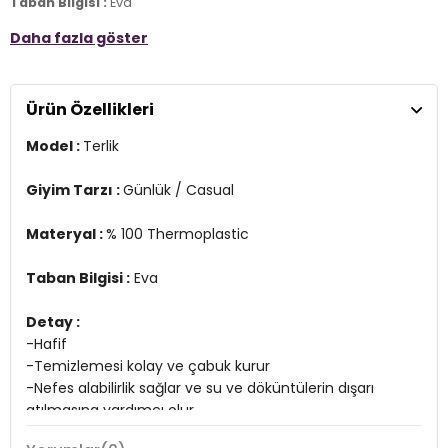
Taban Bilgisi :
Eva
Daha fazla göster
Detay :
-Hafif
-Temizlemesi kolay ve çabuk kurur
-Nefes alabilirlik sağlar ve su ve döküntülerin dışarı atılmasına
Ürün Özellikleri
yardımcı olur
Model :
Terlik
Üretim Yeri :
Vietnam
4DY22069912Y2.04
Giyim Tarzı :
Günlük / Casual
Materyal :
% 100 Thermoplastic
Taban Bilgisi :
Eva
Detay :
-Hafif
-Temizlemesi kolay ve çabuk kurur
-Nefes alabilirlik sağlar ve su ve döküntülerin dışarı
atılmasına yardımcı olur