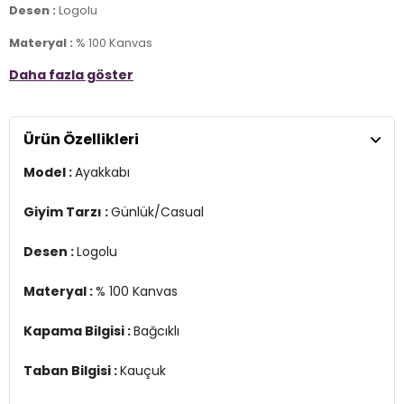
Desen :
Logolu
Materyal :
% 100 Kanvas
Daha fazla göster
Kapama Bilgisi :
Bağcıklı
Taban Bilgisi :
Kauçuk
Ürün Özellikleri
Taban Yüksekliği :
3 cm
Model :
Ayakkabı
Üretim Yeri :
Vietnam
3DE0A10546C102.25
Giyim Tarzı :
Günlük/Casual
Desen :
Logolu
Materyal :
% 100 Kanvas
Kapama Bilgisi :
Bağcıklı
Taban Bilgisi :
Kauçuk