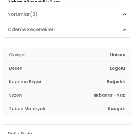
Taban Yüksekliği :
3 cm
Yorumlar
(0)
Üretim Yeri :
Vietnam
3DE0A10546C102.25
Ödeme Seçenekleri
Cinsiyet
Unisex
Desen
Logolu
Kapama Bilgisi
Bağcıklı
Sezon
İlkbahar - Yaz
Taban Materyali
Kauçuk
Daha Fazla