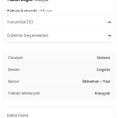
Taban Kalınlığı :
2,5 cm
Yorumlar
(0)
Detay:
-OrthoLite taban, üst düzey rahatlık
Ödeme Seçenekleri
Üretim Yeri :
Vietnam
4DE0A06410C001.389
Cinsiyet
Unisex
Desen
Logolu
Sezon
İlkbahar - Yaz
Taban Materyali
Kauçuk
Daha Fazla