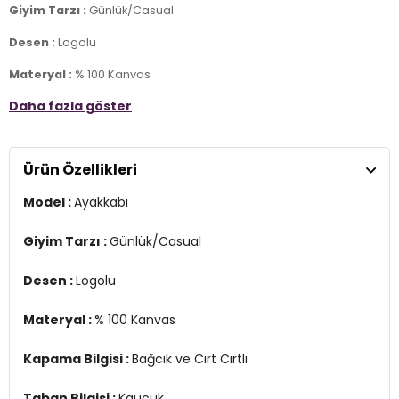
Giyim Tarzı :
Günlük/Casual
Desen :
Logolu
Materyal :
% 100 Kanvas
Daha fazla göster
Kapama Bilgisi :
Bağcık ve Cırt Cırtlı
Taban Bilgisi :
Kauçuk
Ürün Özellikleri
Taban Kalınlığı :
2,5 cm
Model :
Ayakkabı
Detay:
-OrthoLite taban, üst düzey rahatlık
Giyim Tarzı :
Günlük/Casual
Üretim Yeri :
Vietnam
4DE0A06410C001.389
Desen :
Logolu
Materyal :
% 100 Kanvas
Kapama Bilgisi :
Bağcık ve Cırt Cırtlı
Taban Bilgisi :
Kauçuk