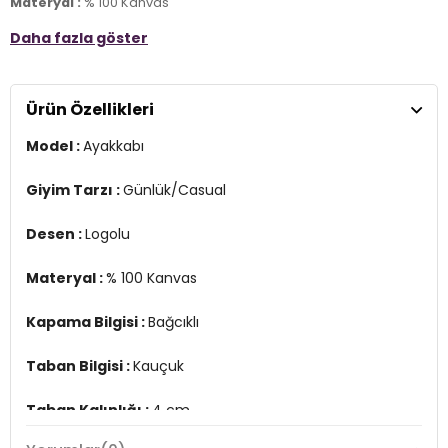
Materyal :
% 100 Kanvas
Daha fazla göster
Kapama Bilgisi :
Bağcıklı
Taban Bilgisi :
Kauçuk
Ürün Özellikleri
Taban Kalınlığı :
4 cm
Model :
Ayakkabı
Üretim Yeri :
Vietnam
2DEA10648C665.36
Giyim Tarzı :
Günlük/Casual
Desen :
Logolu
Materyal :
% 100 Kanvas
Kapama Bilgisi :
Bağcıklı
Taban Bilgisi :
Kauçuk
Taban Kalınlığı :
4 cm