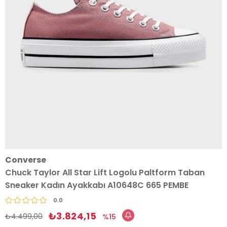
Converse
Chuck Taylor All Star Lift Logolu Paltform Taban
Sneaker Kadın Ayakkabı A10648C 665 PEMBE
0.0
₺3.824,15
₺4.499,00
15