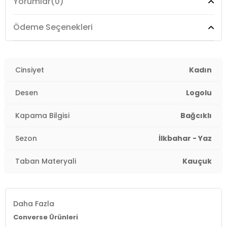
Yorumlar
(0)
Üretim Yeri :
Vietnam
2DEA10648C665.36
Ödeme Seçenekleri
Cinsiyet
Kadın
Desen
Logolu
Kapama Bilgisi
Bağcıklı
Sezon
İlkbahar - Yaz
Taban Materyali
Kauçuk
Daha Fazla
Converse Ürünleri