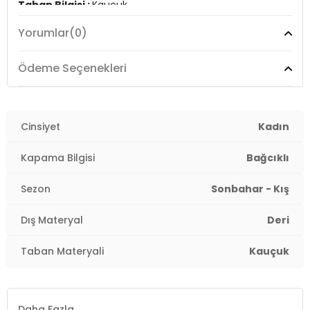
Taban Bilgisi :
Kauçuk
Yorumlar
(0)
Oil Resistant :
Kaymaya karşı dayanıklı
Detay :
Ödeme Seçenekleri
-Dayanıklı, kaliteli deri üst kısım
-Poliüretan taban rahatlık sağlar
-Nefes alabilen antimikrobiyal mikrofiber astar
-Dayanıklı PVC orta taban, uzun ömürlü olmasını
Cinsiyet
Kadın
sağlar
Kapama Bilgisi
Bağcıklı
YERLİ ÜRETİM
2DK015Z101184.7119
Sezon
Sonbahar - Kış
Dış Materyal
Deri
Taban Materyali
Kauçuk
Daha Fazla