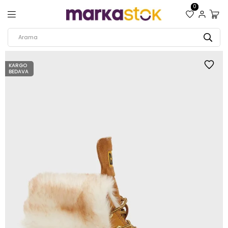
0
KARGO
BEDAVA