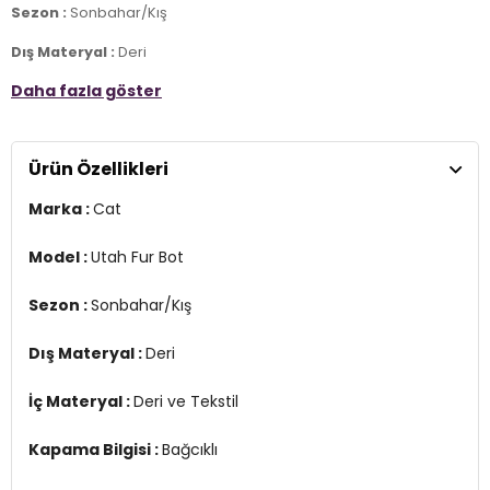
Sezon :
Sonbahar/Kış
Dış Materyal :
Deri
Daha fazla göster
İç Materyal :
Deri ve Tekstil
Kapama Bilgisi :
Bağcıklı
Ürün Özellikleri
Taban Bilgisi :
Kauçuk
Marka :
Cat
Oil Resistant :
Kaymaya karşı dayanıklı
Detay :
Model :
Utah Fur Bot
-Dayanıklı, kaliteli deri üst kısım
-Poliüretan taban rahatlık sağlar
Sezon :
Sonbahar/Kış
-Nefes alabilen antimikrobiyal mikrofiber astar
-Dayanıklı PVC orta taban, uzun ömürlü olmasını sağlar
Dış Materyal :
Deri
YERLİ ÜRETİM
2DK015Z101184.7119
İç Materyal :
Deri ve Tekstil
Kapama Bilgisi :
Bağcıklı