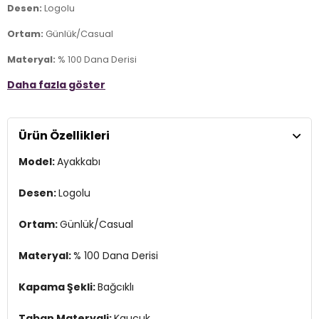
Desen:
Logolu
Ortam:
Günlük/Casual
Materyal:
% 100 Dana Derisi
Daha fazla göster
Kapama Şekli:
Bağcıklı
Taban Materyali:
Kauçuk
Ürün Özellikleri
Burun Tipi:
Yuvarlak Burun
Model:
Ayakkabı
Topuk Boyu:
Belirtilmemiş
Topuk Tipi:
Düz
Desen:
Logolu
Astar Durumu:
Astarlı
Ortam:
Günlük/Casual
Yaş Grubu:
Yetişkin
Materyal:
% 100 Dana Derisi
Menşei:
Vietnam
2DEK201819003.25
Kapama Şekli:
Bağcıklı
Taban Materyali:
Kauçuk