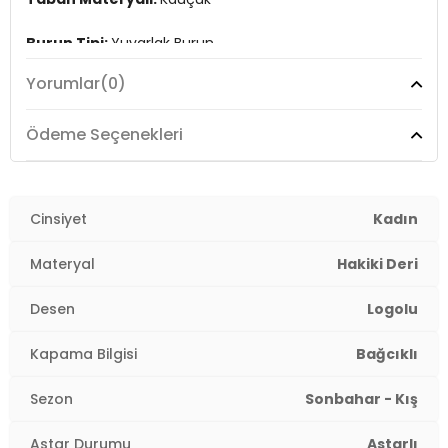
Burun Tipi:
Yuvarlak Burun
Yorumlar
(0)
Topuk Boyu:
Belirtilmemiş
Topuk Tipi:
Düz
Ödeme Seçenekleri
Astar Durumu:
Astarlı
Yaş Grubu:
Cinsiyet
Yetişkin
Kadın
Menşei:
Vietnam
Materyal
Hakiki Deri
2DEK201819003.25
Desen
Logolu
Kapama Bilgisi
Bağcıklı
Sezon
Sonbahar - Kış
Astar Durumu
Astarlı