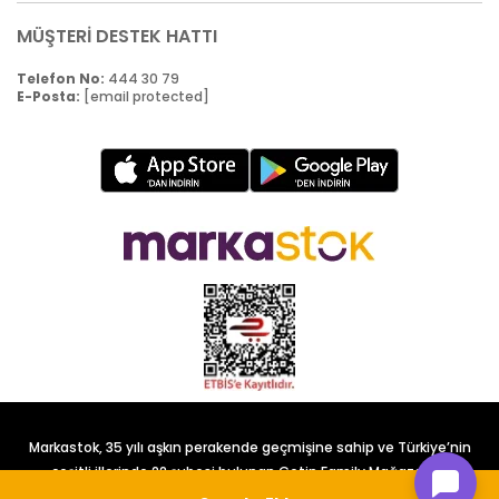
MÜŞTERİ DESTEK HATTI
Telefon No:
444 30 79
E-Posta:
[email protected]
Markastok, 35 yılı aşkın perakende geçmişine sahip ve Türkiye’nin
çeşitli illerinde 22 şubesi bulunan Çetin Family Mağazacılık
tarafından kurulmuştur.