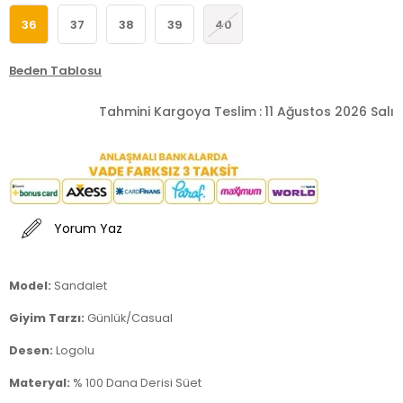
36
37
38
39
40
Beden Tablosu
Tahmini Kargoya Teslim
:
11 Ağustos 2026 Salı
Yorum Yaz
Model:
Sandalet
Giyim Tarzı:
Günlük/Casual
Desen:
Logolu
Materyal:
% 100 Dana Derisi Süet