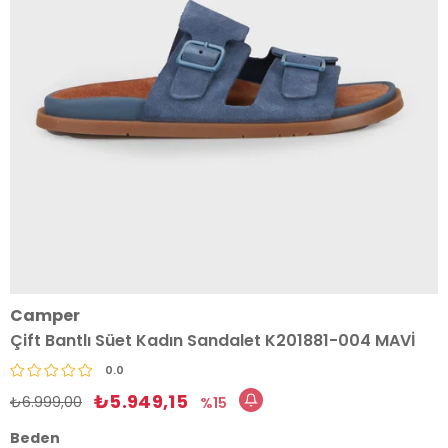
Camper
Çift Bantlı Süet Kadın Sandalet K201881-004 MAVİ
0.0
₺5.949,15
₺6.999,00
15
Beden