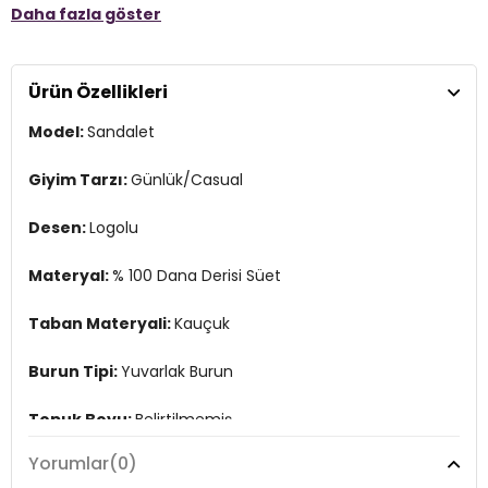
Daha fazla göster
Taban Materyali:
Kauçuk
Burun Tipi:
Yuvarlak Burun
Ürün Özellikleri
Topuk Boyu:
Belirtilmemiş
Model:
Sandalet
Topuk Tipi:
Düz
Yaş Grubu:
Yetişkin
Giyim Tarzı:
Günlük/Casual
Menşei:
Vietnam
Desen:
Logolu
&
2DEK201881004.42
Materyal:
% 100 Dana Derisi Süet
Taban Materyali:
Kauçuk
Burun Tipi:
Yuvarlak Burun
Topuk Boyu:
Belirtilmemiş
Yorumlar
(0)
Topuk Tipi:
Düz