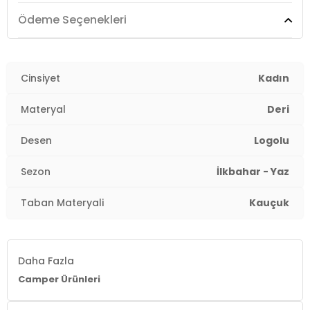
Yaş Grubu:
Yetişkin
Ödeme Seçenekleri
Menşei:
Vietnam
&
2DEK201881004.42
Cinsiyet
Kadın
Materyal
Deri
Desen
Logolu
Sezon
İlkbahar - Yaz
Taban Materyali
Kauçuk
Daha Fazla
Camper Ürünleri