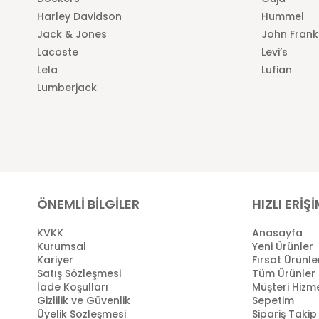
Harley Davidson
Hummel
Jack & Jones
John Frank
Lacoste
Levi’s
Lela
Lufian
Lumberjack
ÖNEMLİ BİLGİLER
HIZLI ERİŞ
KVKK
Anasayfa
Kurumsal
Yeni Ürünler
Kariyer
Fırsat Ürünle
Satış Sözleşmesi
Tüm Ürünler
İade Koşulları
Müşteri Hizme
Gizlilik ve Güvenlik
Sepetim
Üyelik Sözleşmesi
Sipariş Takip