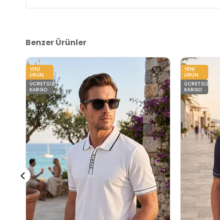
Benzer Ürünler
YENI
YENI
ÜRÜN
ÜRÜN
ÜCRETSIZ
ÜCRETSIZ
KARGO
KARGO