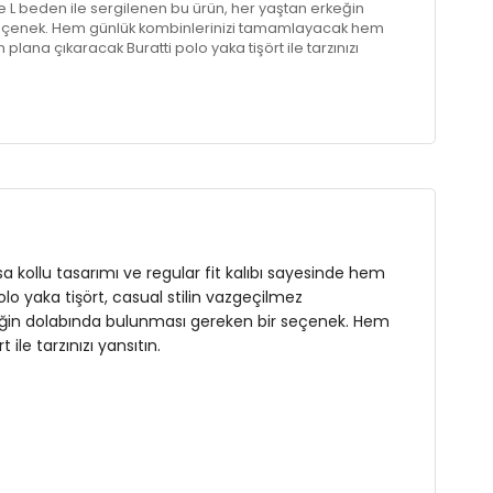
L beden ile sergilenen bu ürün, her yaştan erkeğin
eçenek. Hem günlük kombinlerinizi tamamlayacak hem
ön plana çıkaracak Buratti polo yaka tişört ile tarzınızı
ısa kollu tasarımı ve regular fit kalıbı sayesinde hem
lo yaka tişört, casual stilin vazgeçilmez
eğin dolabında bulunması gereken bir seçenek. Hem
ile tarzınızı yansıtın.
s : 90 cm / Bel : 73 cm / Basen : 92 cm / Beden : L