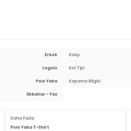
3DY15902768.07
Erkek
Kalıp
Logolu
Kol Tipi
: 73 cm / Basen : 92 cm / Beden : L
Polo Yaka
Kapama Bilgisi
İlkbahar - Yaz
Daha Fazla
Polo Yaka T-Shirt