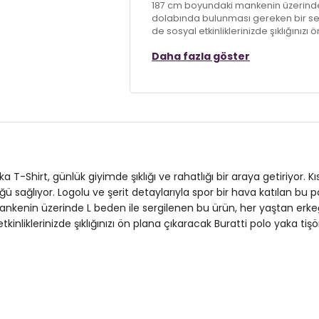
187 cm boyundaki mankenin üzerinde 
dolabında bulunması gereken bir s
de sosyal etkinliklerinizde şıklığınızı 
yansıtın.
Daha fazla göster
Model:
Polo Yaka T Shirt
Giyim Tarzı:
Günlük/Casual
Desen:
Logolu/Şeritli
Yaka Tipi:
Polo Yaka
a T-Shirt, günlük giyimde şıklığı ve rahatlığı bir araya getiriyor. K
Kapama Şekli:
Kapamasız
ağlıyor. Logolu ve şerit detaylarıyla spor bir hava katılan bu po
nkenin üzerinde L beden ile sergilenen bu ürün, her yaştan erk
Kol Tipi:
Kısa Kol
klerinizde şıklığınızı ön plana çıkaracak Buratti polo yaka tişört 
Kalıp Bilgisi:
Regular Fit
Manken Bedeni:
Boy : 187 cm / Göğü
Yaş Grubu:
Yetişkin
Menşei:
Türkiye