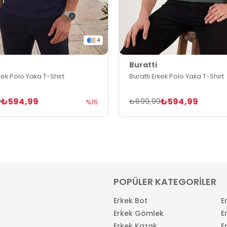
4
Buratti
rkek Polo Yaka T-Shirt
Buratti Erkek Polo Yaka T-Shirt
₺594,99
₺594,99
9
₺699,99
%15
POPÜLER KATEGORİLER
Erkek Bot
E
Erkek Gömlek
E
Erkek Kazak
E