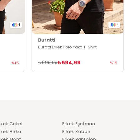
4
4
Buratti
B
Buratti Erkek Polo Yaka T-Shirt
B
₺594,99
₺699,99
₺
%15
%15
rkek Ceket
Erkek Eşofman
rkek Hırka
Erkek Kaban
rkek Mont
Erkek Pantolon