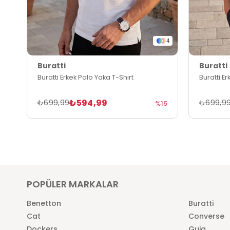
4
Buratti
Buratti
Buratti Erkek Polo Yaka T-Shirt
Buratti E
₺594,99
₺699,99
₺699,9
%15
POPÜLER MARKALAR
Benetton
Buratti
Cat
Converse
Dockers
Guja