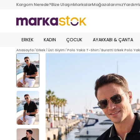
Kargom Nerede?
Bize Ulaşın
Markalar
Mağazalarımız
Yardım
ERKEK
KADIN
ÇOCUK
AYAKKABI & ÇANTA
Anasayfa
Erkek
Üst Giyim
Polo Yaka T-Shirt
Buratti Erkek Polo Ya