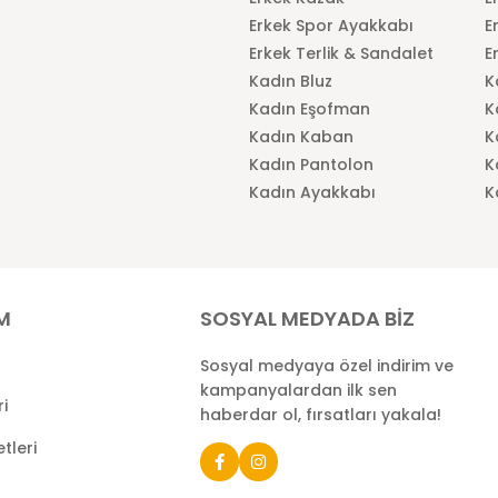
Erkek Spor Ayakkabı
E
Erkek Terlik & Sandalet
E
Kadın Bluz
K
Kadın Eşofman
K
Kadın Kaban
K
Kadın Pantolon
K
Kadın Ayakkabı
K
İM
SOSYAL MEDYADA BİZ
Sosyal medyaya özel indirim ve
kampanyalardan ilk sen
ri
haberdar ol, fırsatları yakala!
tleri