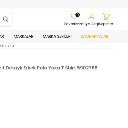
0
Favorilerim
Üye Girişi
Sepetim
AR
MARKALAR
MARKA SERİLERİ
KAMPANYALAR
768 SİYAH
rit Detaylı Erkek Polo Yaka T Shirt 5902768