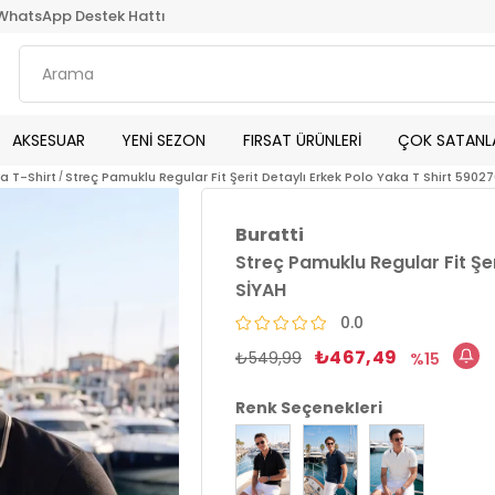
WhatsApp Destek Hattı
AKSESUAR
YENİ SEZON
FIRSAT ÜRÜNLERİ
ÇOK SATANL
ka T-Shirt
Streç Pamuklu Regular Fit Şerit Detaylı Erkek Polo Yaka T Shirt 5902
Buratti
Streç Pamuklu Regular Fit Şe
SİYAH
0.0
₺467,49
₺549,99
15
Renk Seçenekleri