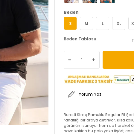
Beden
S
M
L
XL
X
Beden Tablosu
T
Yorum Yaz
Buratti Streç Pamuklu Regular Fit Şeri
rahatlığı bir araya getiriyor. Kısa kol
görünüm sunuyor hem de hareket özgü
hava katılan bu polo yaka tişört, ca