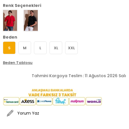
Renk Seçenekleri
Beden
S
M
L
XL
XXL
Beden Tablosu
Tahmini Kargoya Teslim
:
11 Ağustos 2026 Salı
Yorum Yaz