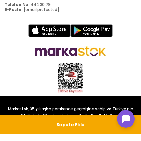
Telefon No:
444 30 79
E-Posta:
[email protected]
Markastok, 35 yılı aşkın perakende geçmişine sahip ve Türkiye’nin
çeşitli illerinde 22 şubesi bulunan Çetin Family Mağazacılık
tarafından kurulmuştur.