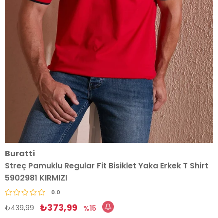
Buratti
Streç Pamuklu Regular Fit Bisiklet Yaka Erkek T Shirt
5902981 KIRMIZI
0.0
₺373,99
₺439,99
15