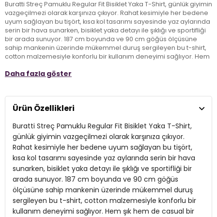
Buratti Streç Pamuklu Regular Fit Bisiklet Yaka T-Shirt, günlük giyimin
vazgeçilmezi olarak karşınıza çıkıyor. Rahat kesimiyle her bedene
uyum sağlayan bu tişört, kısa kol tasarımı sayesinde yaz aylarında
serin bir hava sunarken, bisiklet yaka detayı ile şıklığı ve sportifliği
bir arada sunuyor. 187 cm boyunda ve 90 cm göğüs ölçüsüne
sahip mankenin üzerinde mükemmel duruş sergileyen bu t-shirt,
cotton malzemesiyle konforlu bir kullanım deneyimi sağlıyor. Hem
şık hem de casual bir görünüm arayan yetişkinler için ideal bir
Daha fazla göster
tercih olan Buratti T-Shirt, gardırobunuzda mutlaka yer alması
gereken bir parça. Rahatlığı ve tarzı bir arada sunan bu ürün, her
anınızda şıklığınızı tamamlayacak.
Ürün Özellikleri
Model:
T Shirt
Buratti Streç Pamuklu Regular Fit Bisiklet Yaka T-Shirt,
Giyim Tarzı:
Günlük/Casual
günlük giyimin vazgeçilmezi olarak karşınıza çıkıyor.
Rahat kesimiyle her bedene uyum sağlayan bu tişört,
Yaka Tipi:
Bisiklet Yaka
kısa kol tasarımı sayesinde yaz aylarında serin bir hava
sunarken, bisiklet yaka detayı ile şıklığı ve sportifliği bir
Kol Tipi:
Kısa Kol
arada sunuyor. 187 cm boyunda ve 90 cm göğüs
Kalıp Bilgisi:
Regular Fit
ölçüsüne sahip mankenin üzerinde mükemmel duruş
sergileyen bu t-shirt, cotton malzemesiyle konforlu bir
Manken Bedeni:
Boy : 187 cm / Göğüs : 90 cm / Bel : 73 cm / Basen
kullanım deneyimi sağlıyor. Hem şık hem de casual bir
: 92 cm / Beden : L