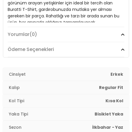
görünüm arayan yetişkinler için ideal bir tercih olan
Yaş Grubu:
Yetişkin
Buratti T-Shirt, gardırobunuzda mutlaka yer alması
gereken bir parça. Rahatlığı ve tarzı bir arada sunan bu
Menşei:
Türkiye
ürün, her anınızda şıklığınızı tamamlayacak.
3DY15902981.10
Yorumlar
(0)
Model:
T Shirt
Ödeme Seçenekleri
Giyim Tarzı:
Günlük/Casual
Yaka Tipi:
Bisiklet Yaka
Cinsiyet
Erkek
Kol Tipi:
Kısa Kol
Kalıp
Regular Fit
Kalıp Bilgisi:
Regular Fit
Kol Tipi
Kısa Kol
Manken Bedeni:
Boy : 187 cm / Göğüs : 90 cm / Bel :
73 cm / Basen : 92 cm / Beden : L
Yaka Tipi
Bisiklet Yaka
Yaş Grubu:
Yetişkin
Sezon
İlkbahar - Yaz