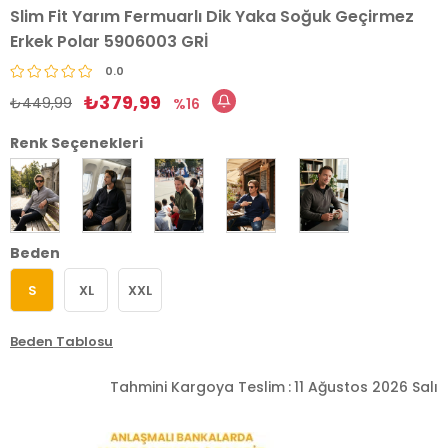
Slim Fit Yarım Fermuarlı Dik Yaka Soğuk Geçirmez
Erkek Polar 5906003 GRİ
0.0
₺379,99
₺449,99
16
Renk Seçenekleri
Beden
S
XL
XXL
Beden Tablosu
Tahmini Kargoya Teslim
:
11 Ağustos 2026 Salı