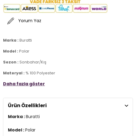
Yorum Yaz
Marka :
Buratti
Model :
Polar
Sezon :
Sonbahar/Kış
Materyal :
% 100 Polyester
Daha fazla göster
Kapama Bilgisi :
Fermuar
Yaka Bilgisi :
Dik Yaka
Ürün Özellikleri
Kol Bilgisi :
Uzun Kol
Marka :
Buratti
Kalıp Bilgisi :
Slim Fit
Manken Ölçüsü :
Boy : 1.90 cm / Göğüs : 102 cm / Bel : 87 cm /
Model :
Polar
Basen : 102 cm / Beden : L