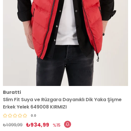
Buratti
Slim Fit Suya ve Rüzgara Dayanıklı Dik Yaka Şişme
Erkek Yelek 649008 KIRMIZI
0.0
₺934,99
₺1.099,99
15