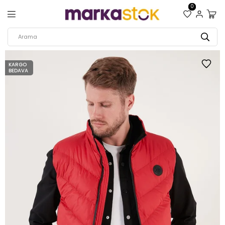
0
KARGO
BEDAVA