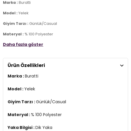
Marka :
Buratti
Model :
Yelek
Giyim Tarzı :
Günlük/Casual
Materyal :
% 100 Polyester
Daha fazla göster
Yaka Bilgisi :
Dik Yaka
Kapama Bilgisi :
Fermuarlı
Ürün Özellikleri
Cep Bilgisi :
Cepli
Marka :
Buratti
Detay :
-İç cepli
-Slim Fit
Model :
Yelek
-Rüzgara ve suya karşı dayanıklı
Giyim Tarzı :
Günlük/Casual
Manken Ölçüsü :
Kilo : 79 kg / Boy : 1.88 cm / Göğüs : 100 cm / Bel :
80 cm / Basen : 95 cm / Beden : L
Materyal :
% 100 Polyester
Üretim Yeri :
Türkiye
3DK1649008.10
Yaka Bilgisi :
Dik Yaka