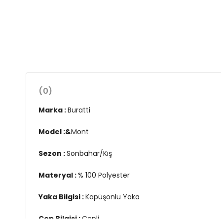
(0)
Marka :
Buratti
Model :&
Mont
Sezon :
Sonbahar/Kış
Materyal :
% 100 Polyester
Yaka Bilgisi :
Kapüşonlu Yaka
Cep Bilgisi :
Cepli