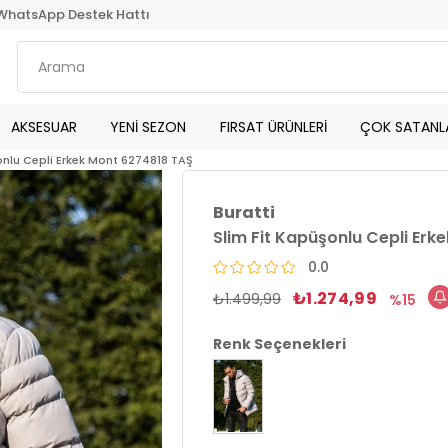
WhatsApp Destek Hattı
AKSESUAR
YENİ SEZON
FIRSAT ÜRÜNLERİ
ÇOK SATANL
onlu Cepli Erkek Mont 6274818 TAŞ
Buratti
Slim Fit Kapüşonlu Cepli Erk
0.0
₺1.274,99
₺1.499,99
15
Renk Seçenekleri