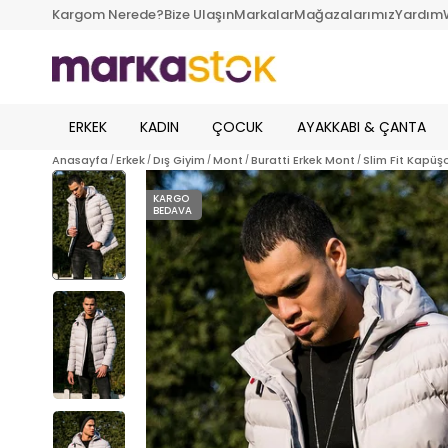
Kargom Nerede?
Bize Ulaşın
Markalar
Mağazalarımız
Yardım
ERKEK
KADIN
ÇOCUK
AYAKKABI & ÇANTA
Anasayfa
Erkek
Dış Giyim
Mont
Buratti Erkek Mont
Slim Fit Kapüş
KARGO
BEDAVA