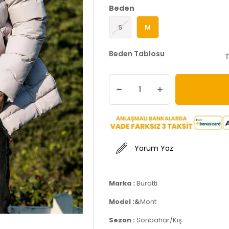
Beden
S
M
Beden Tablosu
T
Yorum Yaz
Marka :
Buratti
Model :&
Mont
Sezon :
Sonbahar/Kış