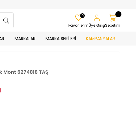
0
Favorilerim
Üye Girişi
Sepetim
AR
MARKALAR
MARKA SERİLERİ
KAMPANYALAR
ek Mont 6274818 TAŞ