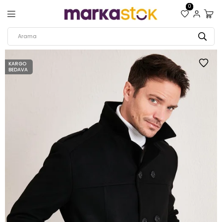
0
KARGO
BEDAVA