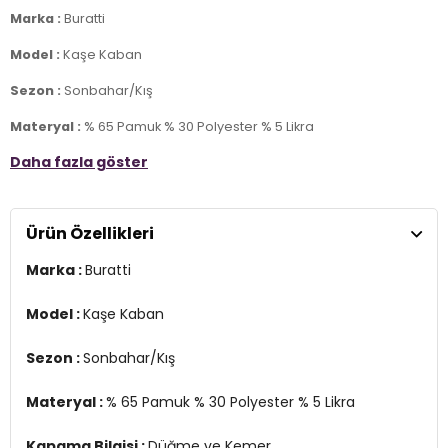
Marka :
Buratti
Model :
Kaşe Kaban
Sezon :
Sonbahar/Kış
Materyal :
% 65 Pamuk % 30 Polyester % 5 Likra
Daha fazla göster
Kapama Bilgisi :
Düğme ve Kemer
Kol Bilgisi :
Uzun Kol
Ürün Özellikleri
Cep Bilgisi :
Cepli
Marka :
Buratti
Kalıp Bilgisi :
Slim Fit
Detay :
Model :
Kaşe Kaban
-İç cep
Sezon :
Sonbahar/Kış
Manken Ölçüsü :
Kilo : 79 kg / Boy : 1.89 cm / Göğüs : 103 cm / Bel :
80 cm / Basen : 102 cm / Beden : XL
Materyal :
% 65 Pamuk % 30 Polyester % 5 Likra
YERLİ ÜRETİM
Kapama Bilgisi :
Düğme ve Kemer