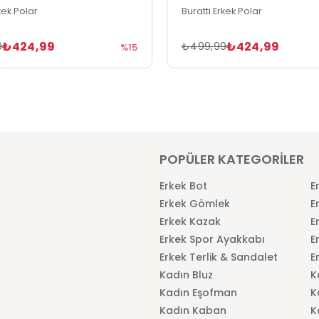
kek Polar
Buratti Erkek Polar
₺424,99
₺424,99
9
₺499,99
%15
POPÜLER KATEGORİLER
Erkek Bot
E
Erkek Gömlek
E
Erkek Kazak
E
Erkek Spor Ayakkabı
E
Erkek Terlik & Sandalet
E
Kadın Bluz
K
Kadın Eşofman
K
Kadın Kaban
K