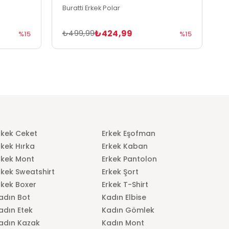
Buratti Erkek Polar
B
₺424,99
₺499,99
₺
%15
%15
rkek Ceket
Erkek Eşofman
rkek Hırka
Erkek Kaban
rkek Mont
Erkek Pantolon
rkek Sweatshirt
Erkek Şort
rkek Boxer
Erkek T-Shirt
adın Bot
Kadın Elbise
adın Etek
Kadın Gömlek
adın Kazak
Kadın Mont