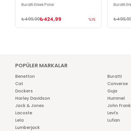
Buratti Erkek Polar
Buratti Er
₺424,99
₺499,99
₺499,9
%15
POPÜLER MARKALAR
Benetton
Buratti
Cat
Converse
Dockers
Guja
Harley Davidson
Hummel
Jack & Jones
John Frank
Lacoste
Levi’s
Lela
Lufian
Lumberjack