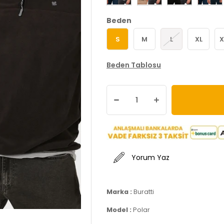
Beden
S
M
L
XL
X
Beden Tablosu
Yorum Yaz
Marka :
Buratti
Model :
Polar