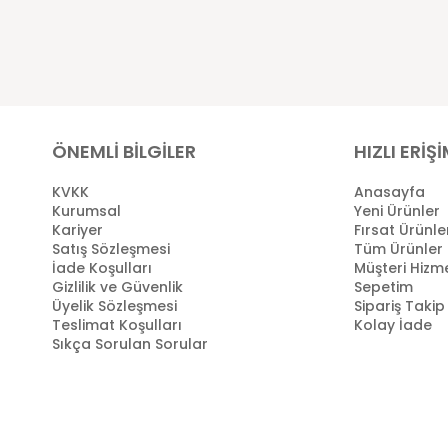
ÖNEMLİ BİLGİLER
HIZLI ERİŞ
KVKK
Anasayfa
Kurumsal
Yeni Ürünler
Kariyer
Fırsat Ürünle
Satış Sözleşmesi
Tüm Ürünler
İade Koşulları
Müşteri Hizme
Gizlilik ve Güvenlik
Sepetim
Üyelik Sözleşmesi
Sipariş Takip
Teslimat Koşulları
Kolay İade
Sıkça Sorulan Sorular