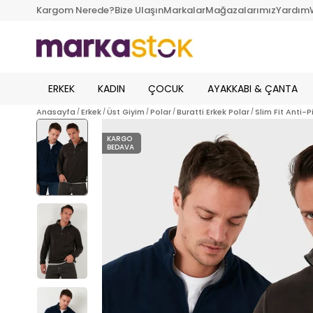
Kargom Nerede?
Bize Ulaşın
Markalar
Mağazalarımız
Yardım
ERKEK
KADIN
ÇOCUK
AYAKKABI & ÇANTA
Anasayfa
Erkek
Üst Giyim
Polar
Buratti Erkek Polar
Slim Fit Anti
KARGO
BEDAVA