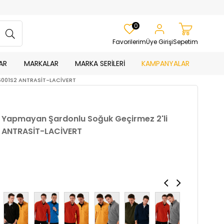
0
Favorilerim
Üye Girişi
Sepetim
AR
MARKALAR
MARKA SERİLERİ
KAMPANYALAR
906001S2 ANTRASİT-LACİVERT
me Yapmayan Şardonlu Soğuk Geçirmez 2'li
2 ANTRASİT-LACİVERT