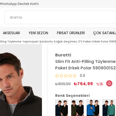
WhatsApp Destek Hattı
AKSESUAR
YENİ SEZON
FIRSAT ÜRÜNLERİ
ÇOK SATANL
-Pilling Tüylenme Yapmayan Şardonlu Soğuk Geçirmez 2'li Paket Erkek Polar 5
Buratti
Slim Fit Anti-Pilling Tüylen
Paket Erkek Polar 5906001S
0.0
₺764,99
₺899,99
15
Renk Seçenekleri