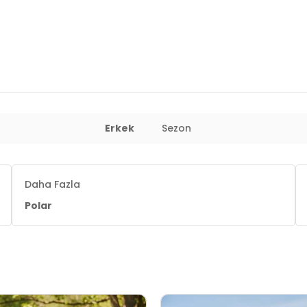
Erkek
Sezon
e manşetler
 : 81 cm / Basen : 101 cm / Beden : M
Daha Fazla
Polar