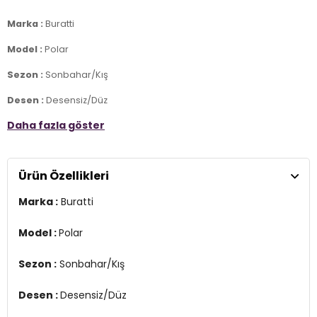
Marka :
Buratti
Model :
Polar
Sezon :
Sonbahar/Kış
Desen :
Desensiz/Düz
Daha fazla göster
Materyal :
% 100 Polyester
Yaka Bilgisi :
Fermuarlı Dik Yaka
Ürün Özellikleri
Kol Bilgisi :
Uzun Kol
Marka :
Buratti
Kalıp Bilgisi :
Slim Fit
Detay :
Model :
Polar
-Standart uzunluk, orta
-Tam ve rahat bir uyum sağlayan elastik alt kenar ve manşetler
Sezon :
Sonbahar/Kış
Manken Ölçüsü :
Boy : 1.88 cm / Göğüs : 100 cm / Bel : 81 cm /
Basen : 101 cm / Beden : M
Desen :
Desensiz/Düz
Üretim Yeri :
Türkiye