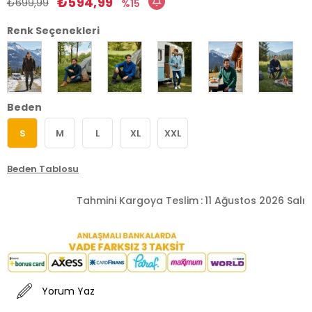
₺594,99
₺699,99
15
Renk Seçenekleri
Beden
S
M
L
XL
XXL
Beden Tablosu
Tahmini Kargoya Teslim
:
11 Ağustos 2026 Salı
Yorum Yaz