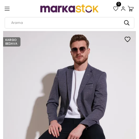
0
KARGO
BEDAVA