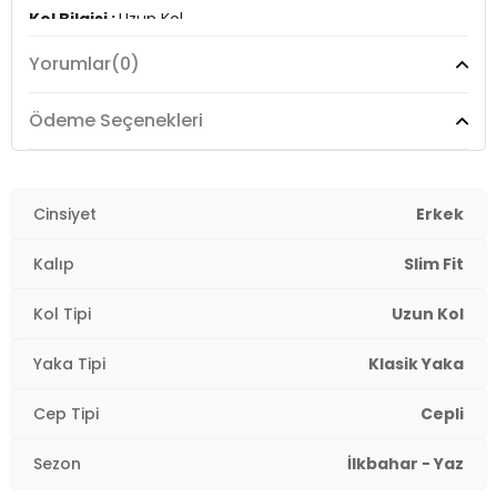
Kol Bilgisi :
Uzun Kol
3DE1SAVUE.39
Yorumlar
(0)
Cep Bilgisi :
Cepli
Kalıp Bilgisi :
Slim Fit
Ödeme Seçenekleri
Detay :
-Cep mendili
-Çift yırtmaç
Cinsiyet
Erkek
-6 Drop
-İç cep
Kalıp
Slim Fit
Manken Ölçüsü :
Kilo : 82 kg / Boy : 1.86 cm / Göğüs :
Kol Tipi
Uzun Kol
96 cm / Bel : 82 cm / Basen : 92 cm / Beden : 50
Yaka Tipi
Klasik Yaka
YERLİ ÜRETİM
Cep Tipi
Cepli
3DE1SAVUE.39
Sezon
İlkbahar - Yaz