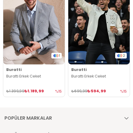
1
2
Buratti
Buratti
Buratti Erkek Ceket
Buratti Erkek Ceket
₺1.189,99
₺594,99
₺1.399,99
₺699,99
%15
%15
POPÜLER MARKALAR