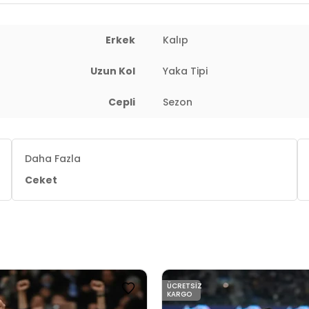
Erkek
Kalıp
Uzun Kol
Yaka Tipi
Cepli
Sezon
 : 96 cm / Bel : 82 cm / Basen : 92 cm / Beden : 52
Daha Fazla
Ceket
ÜCRETSIZ
KARGO