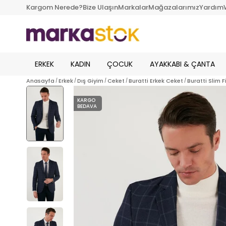
Kargom Nerede?
Bize Ulaşın
Markalar
Mağazalarımız
Yardım
ERKEK
KADIN
ÇOCUK
AYAKKABI & ÇANTA
Anasayfa
Erkek
Dış Giyim
Ceket
Buratti Erkek Ceket
Buratti Slim 
KARGO
BEDAVA