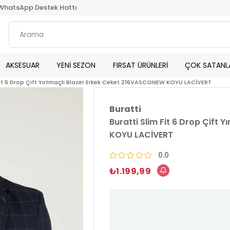
WhatsApp Destek Hattı
AKSESUAR
YENİ SEZON
FIRSAT ÜRÜNLERİ
ÇOK SATANL
Fit 6 Drop Çift Yırtmaçlı Blazer Erkek Ceket 216VASCONEW KOYU LACİVERT
Buratti
Buratti Slim Fit 6 Drop Çift
KOYU LACİVERT
0.0
₺1.199,99