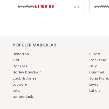
₺1.189,99
₺1.399,99
₺699,9
%15
POPÜLER MARKALAR
Benetton
Buratti
Cat
Converse
Dockers
Guja
Harley Davidson
Hummel
Jack & Jones
John Frank
Lacoste
Levi’s
Lela
Lufian
Lumberjack