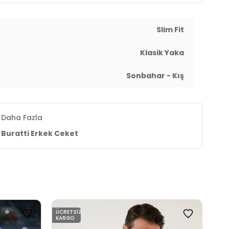
Slim Fit
Klasik Yaka
Sonbahar - Kış
Daha Fazla
Buratti Erkek Ceket
ÜCRETSIZ
ÜCR
KARGO
KAR