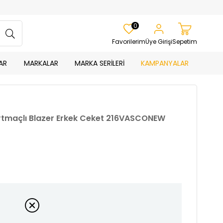
0
Favorilerim
Üye Girişi
Sepetim
AR
MARKALAR
MARKA SERİLERİ
KAMPANYALAR
 Yırtmaçlı Blazer Erkek Ceket 216VASCONEW