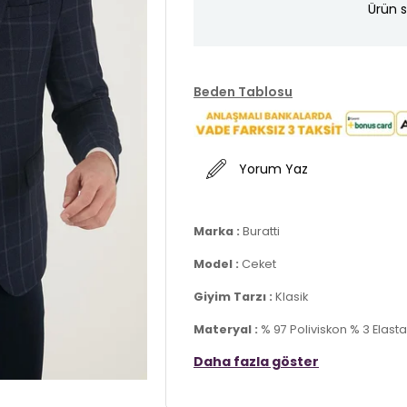
Ürün s
Beden Tablosu
Yorum Yaz
Marka :
Buratti
Model :
Ceket
Giyim Tarzı :
Klasik
Materyal :
% 97 Poliviskon % 3 Elast
Daha fazla göster
Yaka Bilgisi :
Klasik Yaka
Kapama Bilgisi :
İki Düğme