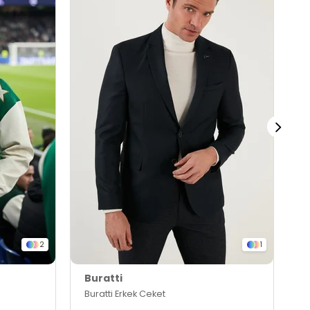
2
1
Buratti
B
Buratti Erkek Ceket
B