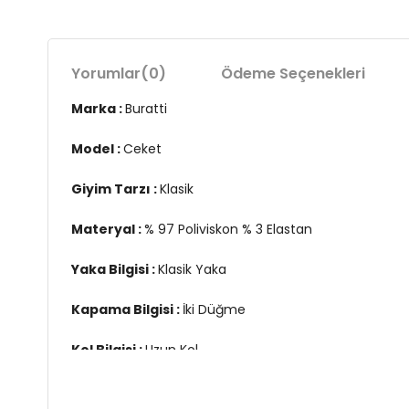
Yorumlar
(0)
Ödeme Seçenekleri
Marka :
Buratti
Model :
Ceket
Giyim Tarzı :
Klasik
Materyal :
% 97 Poliviskon % 3 Elastan
Yaka Bilgisi :
Klasik Yaka
Kapama Bilgisi :
İki Düğme
Kol Bilgisi :
Uzun Kol
Cep Bilgisi :
Cepli