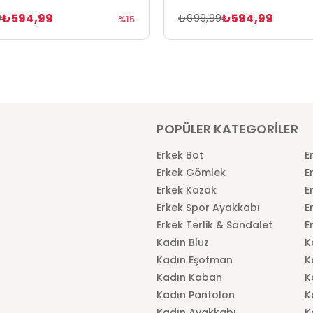
₺594,99
₺594,99
9
₺699,99
%15
POPÜLER KATEGORİLER
Erkek Bot
E
Erkek Gömlek
E
Erkek Kazak
E
Erkek Spor Ayakkabı
E
Erkek Terlik & Sandalet
E
Kadın Bluz
K
Kadın Eşofman
K
Kadın Kaban
K
Kadın Pantolon
K
Kadın Ayakkabı
K