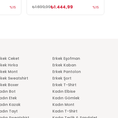
₺1.444,99
₺1.699,99
₺
%15
%15
rkek Ceket
Erkek Eşofman
rkek Hırka
Erkek Kaban
rkek Mont
Erkek Pantolon
rkek Sweatshirt
Erkek Şort
rkek Boxer
Erkek T-Shirt
adın Bot
Kadın Elbise
adın Etek
Kadın Gömlek
adın Kazak
Kadın Mont
adın Tayt
Kadın T-Shirt
adın Sweatshirt
Kadın Terlik & Sandalet