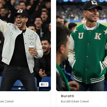
2
Buratti
rkek Ceket
Buratti Erkek Ceket