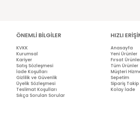
ÖNEMLİ BİLGİLER
HIZLI ERİŞ
KVKK
Anasayfa
Kurumsal
Yeni Ürünler
Kariyer
Fırsat Ürünle
Satış Sözleşmesi
Tüm Ürünler
İade Koşulları
Müşteri Hizme
Gizlilik ve Güvenlik
Sepetim
Üyelik Sözleşmesi
Sipariş Takip
Teslimat Koşulları
Kolay İade
Sıkça Sorulan Sorular