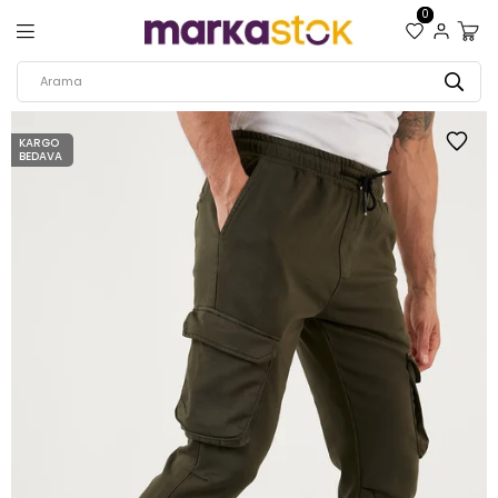
0
KARGO
BEDAVA