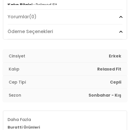
Kalıp Bilgisi :
Relaxed Fit
Yorumlar
(0)
Manken Ölçüsü :
Kilo : 79 kg / Boy : 1.89 cm / Göğüs :
103 cm / Bel : 80 cm / Basen : 102 cm / Beden : L
Ödeme Seçenekleri
YERLİ ÜRETİM
3DK15171697.65
Cinsiyet
Erkek
Kalıp
Relaxed Fit
Cep Tipi
Cepli
Sezon
Sonbahar - Kış
Daha Fazla
Buratti Ürünleri