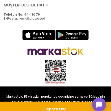
MÜŞTERİ DESTEK HATTI
Telefon No:
444 30 79
E-Posta:
[email protected]
Markastok, 35 yılı aşkın perakende geçmişine sahip ve Türkiye’nin
çeşitli illerinde 22 şubesi bulunan Çetin Family Mağazacılık
tarafından kurulmuştur.