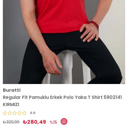
Buratti
Regular Fit Pamuklu Erkek Polo Yaka T Shirt 5902141
KIRMIZI
0.0
₺280,49
₺329,99
15