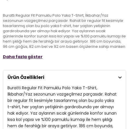
Buratti Regular Fit Pamuklu Polo Yaka T-Shirt, İlkbahar/Yaz
sezonunun vazgeçilmez parçasıdır. Rahat bir regular fit kesimiyle
tasarlanmış olan bu polo yaka t-shirt, her yaştan yetişkinin
gardırobunda yer almayı hak ediyor. Yaz aylarının sıcak
günlerinde konfor sunan kısa kol yapısı ve %100 pamuklu kumaşı ile
hem şıklığı hem de ferahlığı bir araya getiriyor. 186 cm boyunda,
96 cm göğüs, 82 cm bel ve 92 cm basen ölçülerine sahip manken
üzerinde L beden ile sergilenen bu t-shirt, stil sahibi
Daha fazla göster
görünümünüzü tamamlayacak ideal bir seçenek. Spor ya da
casual şıklık arayışında olanlar için mükemmel bir tercihtir.
Ürün Özellikleri
Model:
Polo
Buratti Regular Fit Pamuklu Polo Yaka T-Shirt,
Mevsim:
İlkbahar/Yaz
İlkbahar/Yaz sezonunun vazgeçilmez parçasıdır. Rahat
Yaka Tipi:
Polo Yaka
bir regular fit kesimiyle tasarlanmış olan bu polo yaka
t-shirt, her yaştan yetişkinin gardırobunda yer almayı
Kol Tipi:
Kısa Kol
hak ediyor. Yaz aylarının sıcak günlerinde konfor sunan
Kalıp Bilgisi:
kısa kol yapısı ve %100 pamuklu kumaşı ile hem şıklığı
Regular Fit
hem de ferahlığı bir araya getiriyor. 186 cm boyunda,