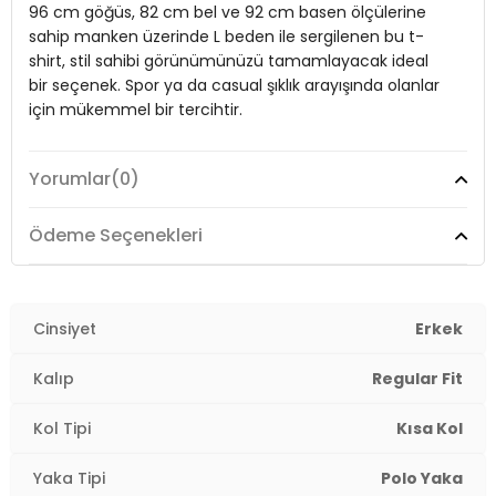
Manken Bedeni:
Boy : 186 cm / Göğüs : 96 cm / Bel : 82 cm /
96 cm göğüs, 82 cm bel ve 92 cm basen ölçülerine
Basen : 92 cm / Beden : L
sahip manken üzerinde L beden ile sergilenen bu t-
shirt, stil sahibi görünümünüzü tamamlayacak ideal
Yaş Grubu:
Yetişkin
bir seçenek. Spor ya da casual şıklık arayışında olanlar
Menşei:
Türkiye
için mükemmel bir tercihtir.
3DY15902141.10
Yorumlar
(0)
Model:
Polo
Mevsim:
İlkbahar/Yaz
Ödeme Seçenekleri
Yaka Tipi:
Polo Yaka
Kol Tipi:
Cinsiyet
Kısa Kol
Erkek
Kalıp Bilgisi:
Regular Fit
Kalıp
Regular Fit
Manken Bedeni:
Boy : 186 cm / Göğüs : 96 cm / Bel :
Kol Tipi
Kısa Kol
82 cm / Basen : 92 cm / Beden : L
Yaka Tipi
Polo Yaka