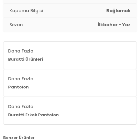
Paça Tipi:
Düz Paça
Kapama Bilgisi
Bağlamalı
Kalıp Bilgisi:
Regular Fit
Sezon
İlkbahar - Yaz
Manken Bedeni:
1.90 cm / Göğüs : 107 cm / Bel : 86
cm / Basen : 103 cm / Beden : L
Yaş Grubu:
Yetişkin
Daha Fazla
Buratti Ürünleri
Menşei:
Türkiye
3DY16689255.03
Daha Fazla
Pantolon
Daha Fazla
Buratti Erkek Pantolon
Benzer Ürünler