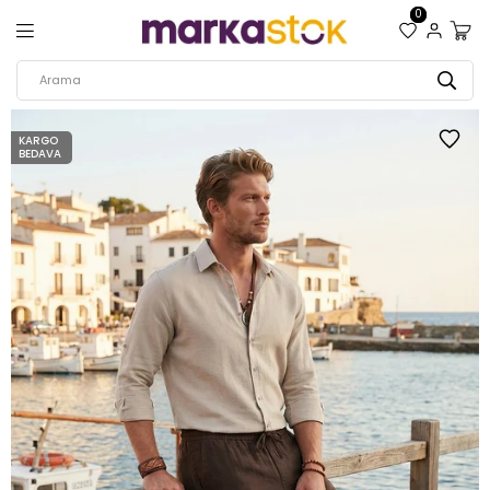
0
KARGO
BEDAVA