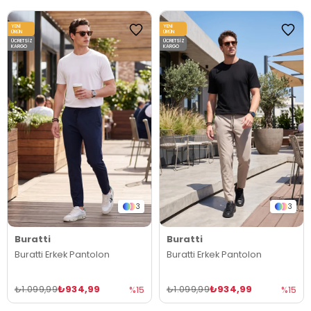
YENI
YENI
ÜRÜN
ÜRÜN
ÜCRETSIZ
ÜCRETSIZ
KARGO
KARGO
3
3
Buratti
Buratti
Buratti Erkek Pantolon
Buratti Erkek Pantolon
₺934,99
₺934,99
₺1.099,99
₺1.099,99
%15
%15