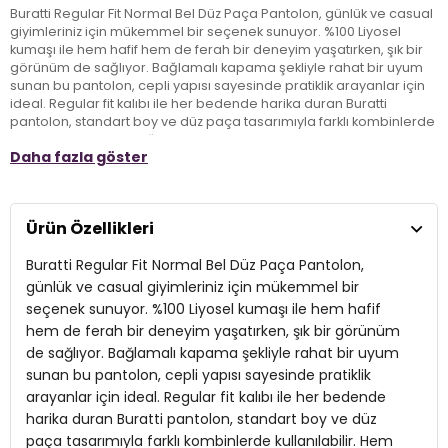
Buratti Regular Fit Normal Bel Düz Paça Pantolon, günlük ve casual
giyimleriniz için mükemmel bir seçenek sunuyor. %100 Liyosel
kumaşı ile hem hafif hem de ferah bir deneyim yaşatırken, şık bir
görünüm de sağlıyor. Bağlamalı kapama şekliyle rahat bir uyum
sunan bu pantolon, cepli yapısı sayesinde pratiklik arayanlar için
ideal. Regular fit kalıbı ile her bedende harika duran Buratti
pantolon, standart boy ve düz paça tasarımıyla farklı kombinlerde
kullanılabilir. Hem şıklığı hem de konforu bir arada sunan bu
Daha fazla göster
pantolon, modern stilinize zarif bir dokunuş katacak.
Model:
Pantolon
Ürün Özellikleri
Giyim Tarzı:
Günlük/Casual
Buratti Regular Fit Normal Bel Düz Paça Pantolon,
Materyal:
% 100 Liyosel
günlük ve casual giyimleriniz için mükemmel bir
seçenek sunuyor. %100 Liyosel kumaşı ile hem hafif
Kapama Şekli:
Bağlamalı
hem de ferah bir deneyim yaşatırken, şık bir görünüm
de sağlıyor. Bağlamalı kapama şekliyle rahat bir uyum
Cep:
Cepli
sunan bu pantolon, cepli yapısı sayesinde pratiklik
Kumaş Tipi:
Belirtilmemiş
arayanlar için ideal. Regular fit kalıbı ile her bedende
harika duran Buratti pantolon, standart boy ve düz
Bel:
Normal Bel
paça tasarımıyla farklı kombinlerde kullanılabilir. Hem