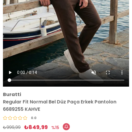
Buratti
Regular Fit Normal Bel Düz Paça Erkek Pantolon
6689255 KAHVE
0.0
₺849,99
₺999,99
15