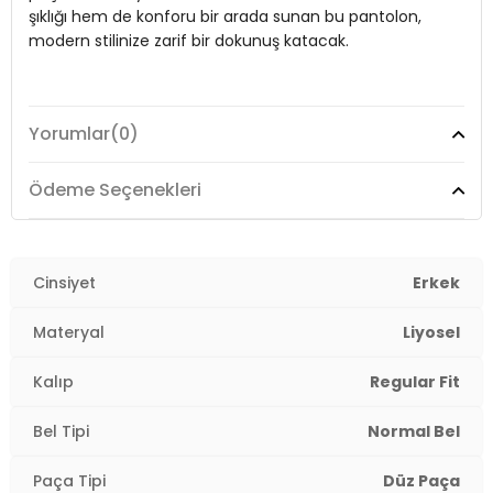
şıklığı hem de konforu bir arada sunan bu pantolon,
Boy:
Standart
modern stilinize zarif bir dokunuş katacak.
Paça Tipi:
Düz Paça
Kalıp Bilgisi:
Regular Fit
Model:
Pantolon
Yorumlar
(0)
Manken Bedeni:
1.90 cm / Göğüs : 107 cm / Bel : 86 cm / Basen :
103 cm / Beden : L
Giyim Tarzı:
Günlük/Casual
Ödeme Seçenekleri
Yaş Grubu:
Yetişkin
Materyal:
% 100 Liyosel
Menşei:
Türkiye
3DY16689255.03
Kapama Şekli:
Bağlamalı
Cinsiyet
Erkek
Cep:
Cepli
Materyal
Liyosel
Kumaş Tipi:
Belirtilmemiş
Kalıp
Regular Fit
Bel:
Normal Bel
Bel Tipi
Normal Bel
Boy:
Standart
Paça Tipi
Düz Paça