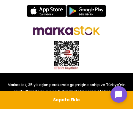
Markastok, 35 yılı aşkın perakende geçmişine sahip ve Türkiye’nin
çeşitli illerinde 22 şubesi bulunan Çetin Family Mağazacılık
tarafından kurulmuştur.