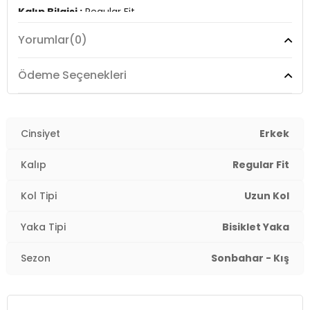
Kalıp Bilgisi :
Regular Fit
Yorumlar
(0)
Manken Ölçüsü :
Kilo : 72 kg / Boy : 1.86 cm / Göğüs :
95 cm / Bel : 75 cm / Basen : 95 cm / Beden : L
Ödeme Seçenekleri
YERLİ ÜRETİM
3DK16341020.12
Cinsiyet
Erkek
Kalıp
Regular Fit
Kol Tipi
Uzun Kol
Yaka Tipi
Bisiklet Yaka
Sezon
Sonbahar - Kış