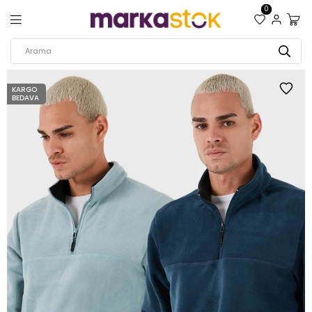
0
KARGO
BEDAVA