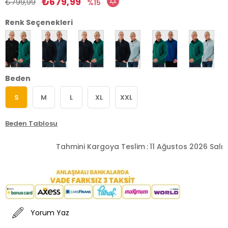
₺679,99
₺799,99
15
Renk Seçenekleri
Beden
S
M
L
XL
XXL
Beden Tablosu
Tahmini Kargoya Teslim
:
11 Ağustos 2026 Salı
Yorum Yaz