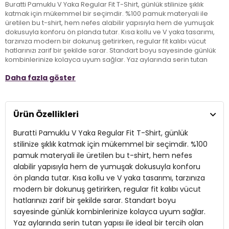
Buratti Pamuklu V Yaka Regular Fit T-Shirt, günlük stilinize şıklık
katmak için mükemmel bir seçimdir. %100 pamuk materyali ile
üretilen bu t-shirt, hem nefes alabilir yapısıyla hem de yumuşak
dokusuyla konforu ön planda tutar. Kısa kollu ve V yaka tasarımı,
tarzınıza modern bir dokunuş getirirken, regular fit kalıbı vücut
hatlarınızı zarif bir şekilde sarar. Standart boyu sayesinde günlük
kombinlerinize kolayca uyum sağlar. Yaz aylarında serin tutan
yapısı ile ideal bir tercih olan bu t-shirt, rahat ve şık bir görünüm
Daha fazla göster
arayan yetişkinler için mutlak bir gerekliliktir. Ürünün rengini ve
dokusunu korumak için, hassas yıkama programlarında en fazla
30 derecede yıkanması ve tersten ütülenmesi önerilir. Buratti T-
shirt ile tarzınızı yansıtırken rahatlığınızdan ödün vermeyin!
Ürün Özellikleri
Buratti Pamuklu V Yaka Regular Fit T-Shirt, günlük
Model:
T Shirt
stilinize şıklık katmak için mükemmel bir seçimdir. %100
Giyim Tarzı:
Günlük/Casual
pamuk materyali ile üretilen bu t-shirt, hem nefes
alabilir yapısıyla hem de yumuşak dokusuyla konforu
Materyal:
% 100 Pamuk
ön planda tutar. Kısa kollu ve V yaka tasarımı, tarzınıza
Yaka Tipi:
modern bir dokunuş getirirken, regular fit kalıbı vücut
V Yaka
hatlarınızı zarif bir şekilde sarar. Standart boyu
Kol Tipi:
Kısa Kol
sayesinde günlük kombinlerinize kolayca uyum sağlar.
Yaz aylarında serin tutan yapısı ile ideal bir tercih olan
Kumaş Tipi:
Örme