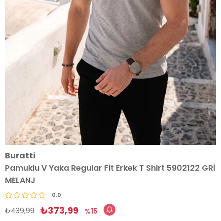
Buratti
Pamuklu V Yaka Regular Fit Erkek T Shirt 5902122 GRİ
MELANJ
0.0
₺373,99
₺439,99
15