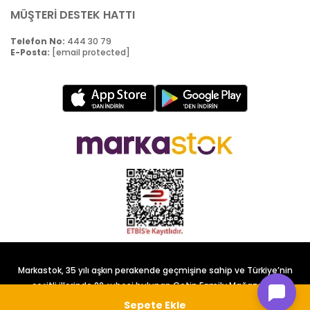
MÜŞTERİ DESTEK HATTI
Telefon No:
444 30 79
E-Posta:
[email protected]
Markastok, 35 yılı aşkın perakende geçmişine sahip ve Türkiye’nin
çeşitli illerinde 22 şubesi bulunan Çetin Family Mağazacılık
tarafından kurulmuştur.