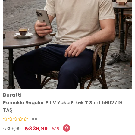
Buratti
Pamuklu Regular Fit V Yaka Erkek T Shirt 5902719
TAŞ
0.0
₺339,99
₺399,99
15