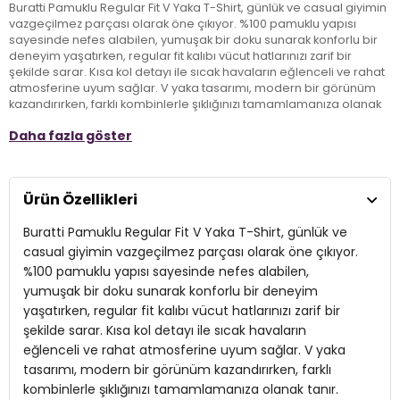
Buratti Pamuklu Regular Fit V Yaka T-Shirt, günlük ve casual giyimin
vazgeçilmez parçası olarak öne çıkıyor. %100 pamuklu yapısı
sayesinde nefes alabilen, yumuşak bir doku sunarak konforlu bir
deneyim yaşatırken, regular fit kalıbı vücut hatlarınızı zarif bir
şekilde sarar. Kısa kol detayı ile sıcak havaların eğlenceli ve rahat
atmosferine uyum sağlar. V yaka tasarımı, modern bir görünüm
kazandırırken, farklı kombinlerle şıklığınızı tamamlamanıza olanak
tanır. Standart boy ölçüsü ile her yaştan yetişkin birey için ideal bir
Daha fazla göster
seçim olan Bu t-shirt, günlük hayatınızda kendinizi özgür
hissetmenizi sağlarken, şıklığı ve konforu bir arada sunuyor.
Ürün Özellikleri
Model:
T Shirt
Buratti Pamuklu Regular Fit V Yaka T-Shirt, günlük ve
Giyim Tarzı:
Günlük/Casual
casual giyimin vazgeçilmez parçası olarak öne çıkıyor.
Materyal:
%100 PAMUK
%100 pamuklu yapısı sayesinde nefes alabilen,
yumuşak bir doku sunarak konforlu bir deneyim
Yaka Tipi:
V Yaka
yaşatırken, regular fit kalıbı vücut hatlarınızı zarif bir
Kol Tipi:
şekilde sarar. Kısa kol detayı ile sıcak havaların
Kısa Kol
eğlenceli ve rahat atmosferine uyum sağlar. V yaka
Kumaş Tipi:
Belirtilmemiş
tasarımı, modern bir görünüm kazandırırken, farklı
kombinlerle şıklığınızı tamamlamanıza olanak tanır.
Boy:
Standart