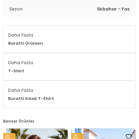
Kalıp Bilgisi:
Regular Fit
Sezon
İlkbahar - Yaz
Manken Bedeni:
1.90 cm / Göğüs : 107 cm / Bel : 86
cm / Basen : 103 cm / Beden : XL
Yaş Grubu:
Yetişkin
Daha Fazla
Buratti Ürünleri
Menşei:
Türkiye
3DY15902719.34
Daha Fazla
T-Shirt
Daha Fazla
Buratti Erkek T-Shirt
Benzer Ürünler
YENI
YENI
ÜRÜN
ÜRÜN