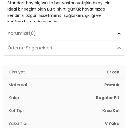
Standart boy ölçüsü ile her yaştan yetişkin birey için
Kalıp Bilgisi:
Regular Fit
ideal bir seçim olan Bu t-shirt, günlük hayatınızda
kendinizi özgür hissetmenizi sağlarken, şıklığı ve
Manken Bedeni:
1.90 cm / Göğüs : 107 cm / Bel : 86 cm / Basen :
konforu bir arada sunuyor.
103 cm / Beden : XL
Yorumlar
(0)
Yaş Grubu:
Yetişkin
Model:
T Shirt
Menşei:
Türkiye
Ödeme Seçenekleri
3DY15902719.34
Giyim Tarzı:
Günlük/Casual
Materyal:
%100 PAMUK
Cinsiyet
Erkek
Yaka Tipi:
V Yaka
Materyal
Pamuk
Kol Tipi:
Kısa Kol
Kalıp
Regular Fit
Kumaş Tipi:
Belirtilmemiş
Kol Tipi
Kısa Kol
Boy:
Standart
Yaka Tipi
V Yaka