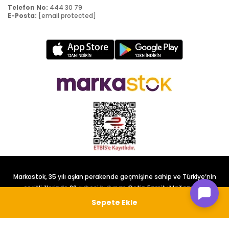
Telefon No:
444 30 79
E-Posta:
[email protected]
Markastok, 35 yılı aşkın perakende geçmişine sahip ve Türkiye’nin
çeşitli illerinde 22 şubesi bulunan Çetin Family Mağazacılık
tarafından kurulmuştur.