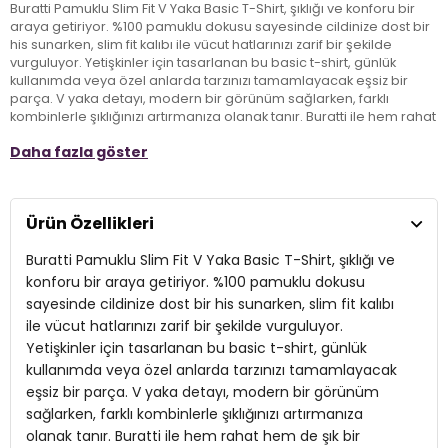
Buratti Pamuklu Slim Fit V Yaka Basic T-Shirt, şıklığı ve konforu bir
araya getiriyor. %100 pamuklu dokusu sayesinde cildinize dost bir
his sunarken, slim fit kalıbı ile vücut hatlarınızı zarif bir şekilde
vurguluyor. Yetişkinler için tasarlanan bu basic t-shirt, günlük
kullanımda veya özel anlarda tarzınızı tamamlayacak eşsiz bir
parça. V yaka detayı, modern bir görünüm sağlarken, farklı
kombinlerle şıklığınızı artırmanıza olanak tanır. Buratti ile hem rahat
hem de şık bir görünüm elde edin!
Daha fazla göster
Model:
T Shirt
Ürün Özellikleri
Materyal:
%100 Cotton
Buratti Pamuklu Slim Fit V Yaka Basic T-Shirt, şıklığı ve
Kalıp Bilgisi:
Slim Fit
konforu bir araya getiriyor. %100 pamuklu dokusu
Yaş Grubu:
Yetişkin
sayesinde cildinize dost bir his sunarken, slim fit kalıbı
3DY15412001.12
ile vücut hatlarınızı zarif bir şekilde vurguluyor.
Yetişkinler için tasarlanan bu basic t-shirt, günlük
kullanımda veya özel anlarda tarzınızı tamamlayacak
eşsiz bir parça. V yaka detayı, modern bir görünüm
sağlarken, farklı kombinlerle şıklığınızı artırmanıza
olanak tanır. Buratti ile hem rahat hem de şık bir