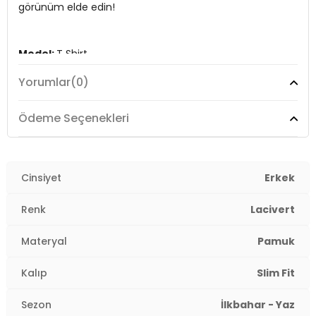
görünüm elde edin!
Model:
T Shirt
Yorumlar
(0)
Materyal:
%100 Cotton
Kalıp Bilgisi:
Slim Fit
Ödeme Seçenekleri
Yaş Grubu:
Yetişkin
3DY15412001.12
Cinsiyet
Erkek
Renk
Lacivert
Materyal
Pamuk
Kalıp
Slim Fit
Sezon
İlkbahar - Yaz