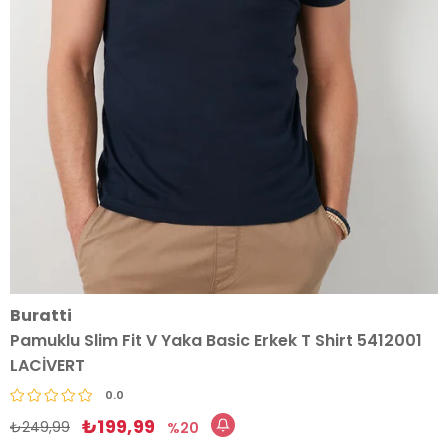
Buratti
Pamuklu Slim Fit V Yaka Basic Erkek T Shirt 5412001
LACİVERT
0.0
₺199,99
₺249,99
20