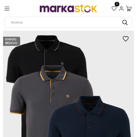
0
KARGO
BEDAVA