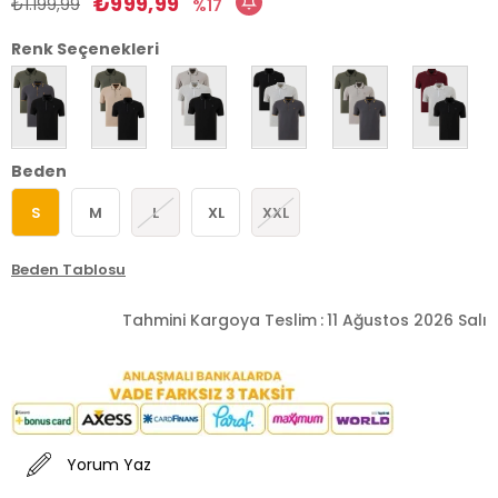
₺999,99
₺1.199,99
17
Renk Seçenekleri
Beden
S
M
L
XL
XXL
Beden Tablosu
Tahmini Kargoya Teslim
:
11 Ağustos 2026 Salı
Yorum Yaz