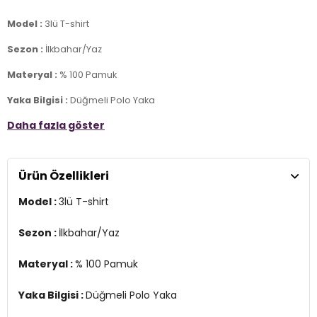
Model :
3lü T-shirt
Sezon :
İlkbahar/Yaz
Materyal :
% 100 Pamuk
Yaka Bilgisi :
Düğmeli Polo Yaka
Daha fazla göster
Kol Bilgisi :
Kısa Kol
Kalıp Bilgisi :
Slim Fit
Ürün Özellikleri
Üretim Yeri :
Türkiye
7DS15902118S3.1860
Model :
3lü T-shirt
Sezon :
İlkbahar/Yaz
Materyal :
% 100 Pamuk
Yaka Bilgisi :
Düğmeli Polo Yaka