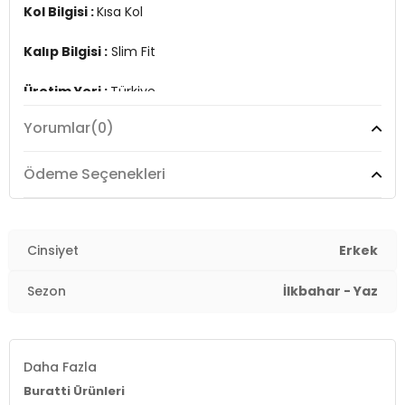
Kol Bilgisi :
Kısa Kol
Kalıp Bilgisi :
Slim Fit
Üretim Yeri :
Türkiye
7DS15902118S3.1860
Yorumlar
(0)
Ödeme Seçenekleri
Cinsiyet
Erkek
Sezon
İlkbahar - Yaz
Daha Fazla
Buratti Ürünleri