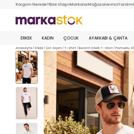
Kargom Nerede?
Bize Ulaşın
Markalar
Mağazalarımız
Yardım
ERKEK
KADIN
ÇOCUK
AYAKKABI & ÇANTA
Anasayfa
Erkek
Üst Giyim
T-Shirt
Buratti Erkek T-Shirt
Pamuklu Sli