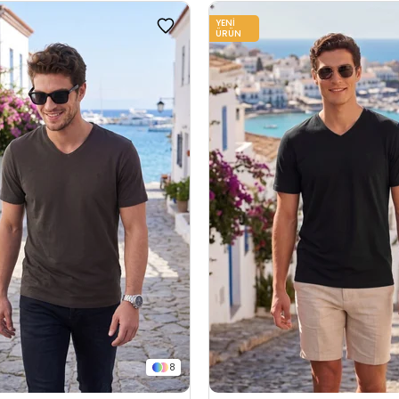
YENI
ÜRÜN
8