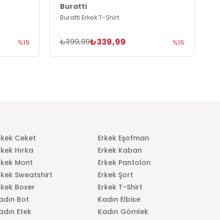
Buratti
B
Buratti Erkek T-Shirt
B
₺339,99
₺399,99
₺
%15
%15
rkek Ceket
Erkek Eşofman
rkek Hırka
Erkek Kaban
rkek Mont
Erkek Pantolon
rkek Sweatshirt
Erkek Şort
rkek Boxer
Erkek T-Shirt
adın Bot
Kadın Elbise
adın Etek
Kadın Gömlek