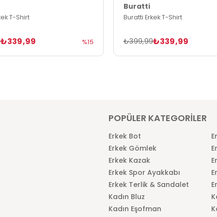
Buratti
kek T-Shirt
Buratti Erkek T-Shirt
₺339,99
₺339,99
9
₺399,99
%15
POPÜLER KATEGORİLER
Erkek Bot
E
Erkek Gömlek
E
Erkek Kazak
E
Erkek Spor Ayakkabı
E
Erkek Terlik & Sandalet
E
Kadın Bluz
K
Kadın Eşofman
K