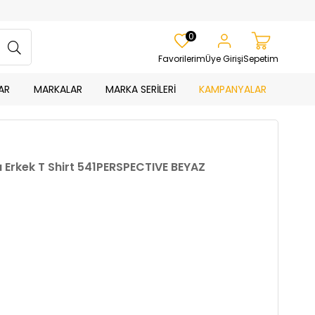
0
Favorilerim
Üye Girişi
Sepetim
AR
MARKALAR
MARKA SERİLERİ
KAMPANYALAR
ka Erkek T Shirt 541PERSPECTIVE BEYAZ