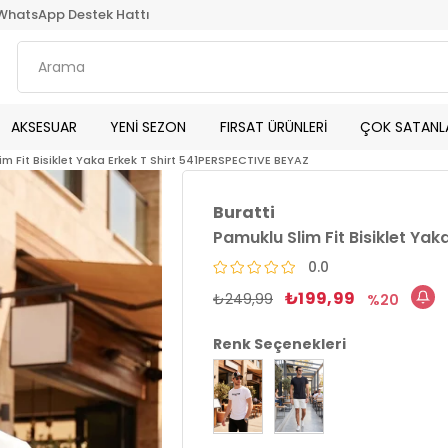
WhatsApp Destek Hattı
AKSESUAR
YENİ SEZON
FIRSAT ÜRÜNLERİ
ÇOK SATANL
m Fit Bisiklet Yaka Erkek T Shirt 541PERSPECTIVE BEYAZ
Buratti
Pamuklu Slim Fit Bisiklet Ya
0.0
₺199,99
₺249,99
20
Renk Seçenekleri