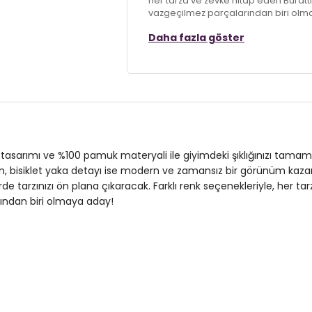
her tarza ve zevke hitap eden Buratti 
vazgeçilmez parçalarından biri olm
Daha fazla göster
Model:
T Shirt
Materyal:
%100 Cotton
Kalıp Bilgisi:
Slim Fit
Yaş Grubu:
Yetişkin
3DY1541PERSPECTIVE.25
u tasarımı ve %100 pamuk materyali ile giyimdeki şıklığınızı tamaml
ken, bisiklet yaka detayı ise modern ve zamansız bir görünüm kazand
de tarzınızı ön plana çıkaracak. Farklı renk seçenekleriyle, her t
rından biri olmaya aday!