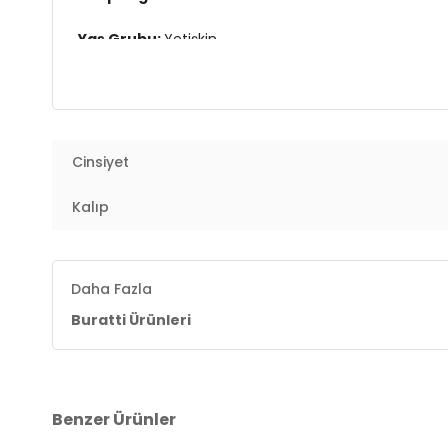
Yaş Grubu:
Yetişkin
3DY1541PERSPECTIVE.25
Cinsiyet
Kalıp
Daha Fazla
Buratti Ürünleri
Benzer Ürünler