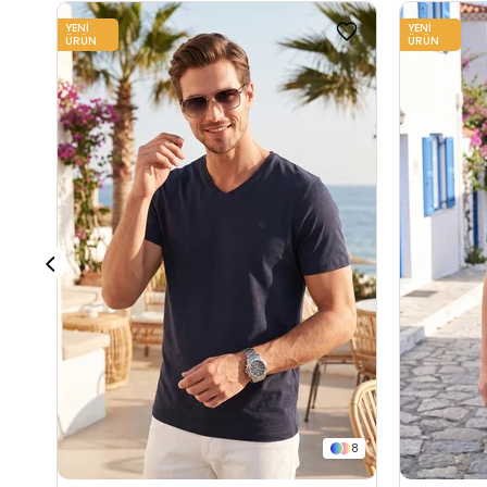
YENI
YENI
ÜRÜN
ÜRÜN
8