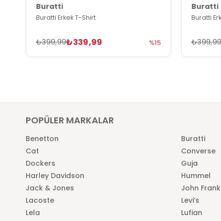
Buratti
Buratti
Buratti Erkek T-Shirt
Buratti Er
₺339,99
₺399,99
₺399,9
%15
POPÜLER MARKALAR
Benetton
Buratti
Cat
Converse
Dockers
Guja
Harley Davidson
Hummel
Jack & Jones
John Frank
Lacoste
Levi’s
Lela
Lufian