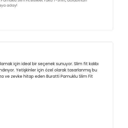
Pamuklu Slim Fit Bisiklet Yaka T-Shirt, dolabınızın
aya aday!
amak için ideal bir seçenek sunuyor. Slim fit kalıbı
ırıyor. Yetişkinler için özel olarak tasarlanmış bu
arza ve zevke hitap eden Buratti Pamuklu Slim Fit