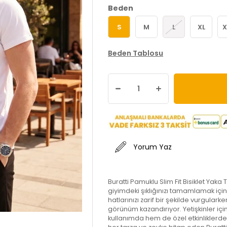
Beden
S
M
L
XL
X
Beden Tablosu
Yorum Yaz
Buratti Pamuklu Slim Fit Bisiklet Yaka
giyimdeki şıklığınızı tamamlamak için
hatlarınızı zarif bir şekilde vurgular
görünüm kazandırıyor. Yetişkinler içi
kullanımda hem de özel etkinliklerde 