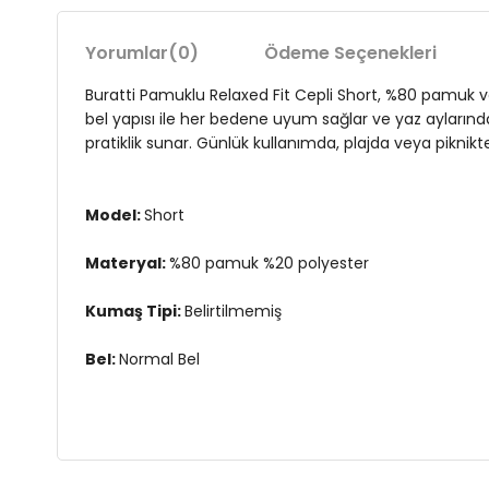
Yorumlar
(0)
Ödeme Seçenekleri
Buratti Pamuklu Relaxed Fit Cepli Short, %80 pamuk ve
bel yapısı ile her bedene uyum sağlar ve yaz aylarında
pratiklik sunar. Günlük kullanımda, plajda veya piknikte
Model:
Short
Materyal:
%80 pamuk %20 polyester
Kumaş Tipi:
Belirtilmemiş
Bel:
Normal Bel
Yaş Grubu:
Yetişkin
Menşei:
Türkiye
3DY15908023.150