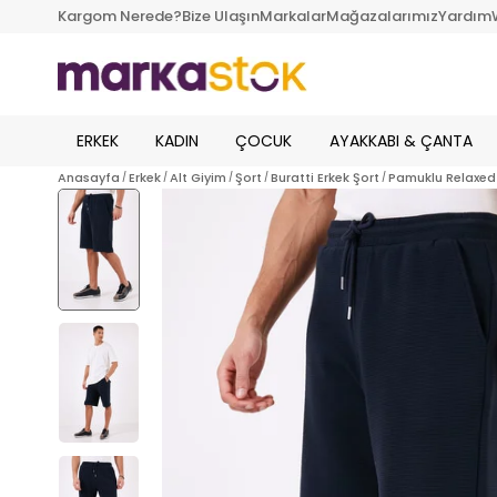
Kargom Nerede?
Bize Ulaşın
Markalar
Mağazalarımız
Yardım
ERKEK
KADIN
ÇOCUK
AYAKKABI & ÇANTA
Anasayfa
Erkek
Alt Giyim
Şort
Buratti Erkek Şort
Pamuklu Relaxed 