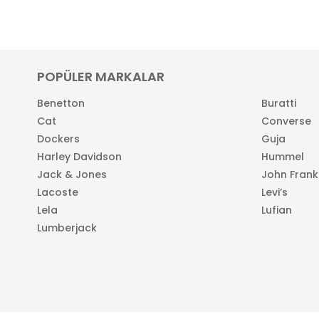
POPÜLER MARKALAR
Benetton
Buratti
Cat
Converse
Dockers
Guja
Harley Davidson
Hummel
Jack & Jones
John Frank
Lacoste
Levi’s
Lela
Lufian
Lumberjack