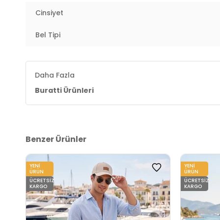
Cinsiyet
Bel Tipi
Daha Fazla
Buratti Ürünleri
Benzer Ürünler
YENI
YENI
ÜRÜN
ÜRÜN
ÜCRETSIZ
ÜCRETSIZ
KARGO
KARGO