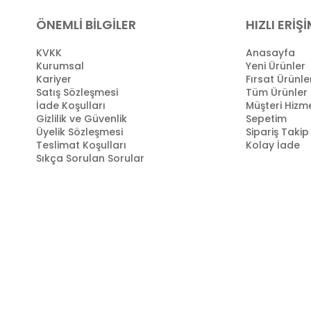
ÖNEMLİ BİLGİLER
HIZLI ERİŞ
KVKK
Anasayfa
Kurumsal
Yeni Ürünler
Kariyer
Fırsat Ürünle
Satış Sözleşmesi
Tüm Ürünler
İade Koşulları
Müşteri Hizme
Gizlilik ve Güvenlik
Sepetim
Üyelik Sözleşmesi
Sipariş Takip
Teslimat Koşulları
Kolay İade
Sıkça Sorulan Sorular