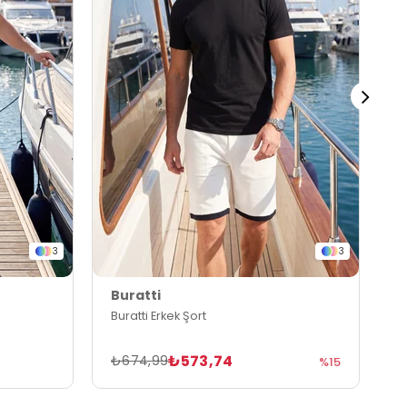
3
3
Buratti
B
Buratti Erkek Şort
B
₺573,74
₺674,99
₺
%15