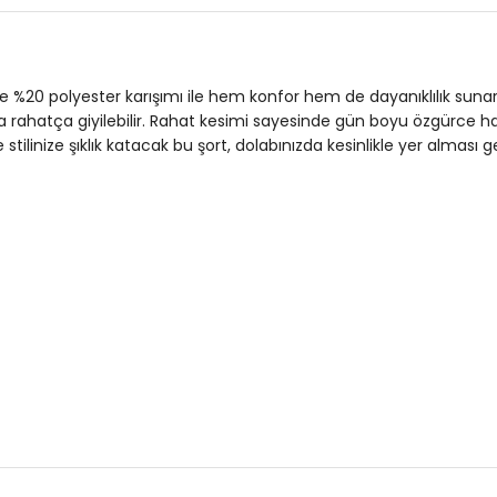
Bel:
Normal Bel
Yaş Grubu:
Yetişkin
 %20 polyester karışımı ile hem konfor hem de dayanıklılık sunar.
Menşei:
Türkiye
 rahatça giyilebilir. Rahat kesimi sayesinde gün boyu özgürce hare
3DY15908023.150
 stilinize şıklık katacak bu şort, dolabınızda kesinlikle yer alması 