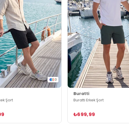
3
Buratti
kek Şort
Buratti Erkek Şort
99
₺699,99