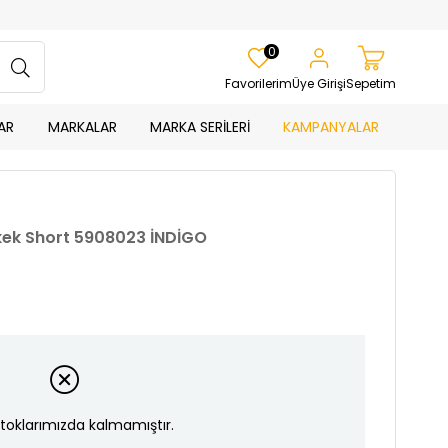
0
Favorilerim
Üye Girişi
Sepetim
AR
MARKALAR
MARKA SERİLERİ
KAMPANYALAR
rkek Short 5908023 İNDİGO
toklarımızda kalmamıştır.