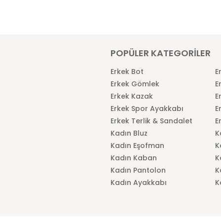
POPÜLER KATEGORİLER
Erkek Bot
E
Erkek Gömlek
E
Erkek Kazak
E
Erkek Spor Ayakkabı
E
Erkek Terlik & Sandalet
E
Kadın Bluz
K
Kadın Eşofman
K
Kadın Kaban
K
Kadın Pantolon
K
Kadın Ayakkabı
K