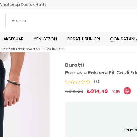
WhatsApp Destek Hattı
AKSESUAR
YENİ SEZON
FIRSAT ÜRÜNLERİ
ÇOK SATANL
Fit Cepli Erkek Short 5908023 İNDİGO
Buratti
Pamuklu Relaxed Fit Cepli E
0.0
₺314,49
₺369,99
15
Ürün s