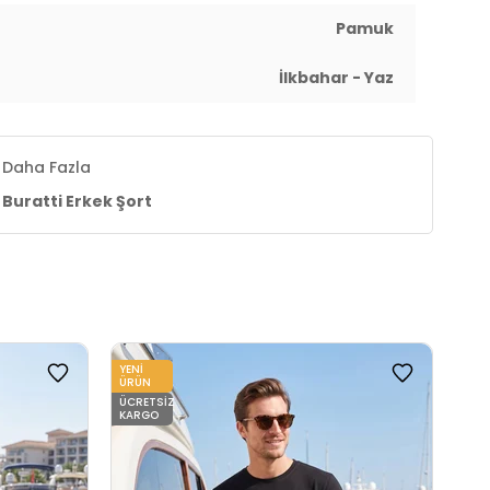
Pamuk
İlkbahar - Yaz
Daha Fazla
Buratti Erkek Şort
YENI
YENI
ÜRÜN
ÜRÜ
ÜCRETSIZ
ÜCR
KARGO
KAR