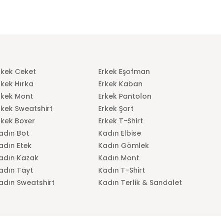
rkek Ceket
Erkek Eşofman
rkek Hırka
Erkek Kaban
rkek Mont
Erkek Pantolon
rkek Sweatshirt
Erkek Şort
rkek Boxer
Erkek T-Shirt
adın Bot
Kadın Elbise
adın Etek
Kadın Gömlek
adın Kazak
Kadın Mont
adın Tayt
Kadın T-Shirt
adın Sweatshirt
Kadın Terlik & Sandalet