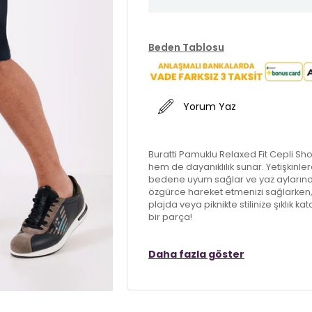
Beden Tablosu
Yorum Yaz
Buratti Pamuklu Relaxed Fit Cepli Sh
hem de dayanıklılık sunar. Yetişkinler
bedene uyum sağlar ve yaz aylarında
özgürce hareket etmenizi sağlarken, ku
plajda veya piknikte stilinize şıklık 
bir parça!
Daha fazla göster
Model:
Short
Materyal:
%80 pamuk %20 polyeste
Kumaş Tipi:
Belirtilmemiş