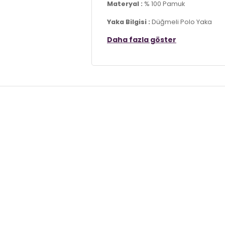
Materyal :
% 100 Pamuk
Yaka Bilgisi :
Düğmeli Polo Yaka
Daha fazla göster
Kol Bilgisi :
Kısa Kol
Kalıp Bilgisi :
Regular Fit
Üretim Yeri :
Türkiye
7DS1590211827S4.5391