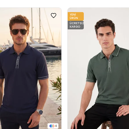
YENI
ÜRÜN
ÜCRETSIZ
KARGO
4