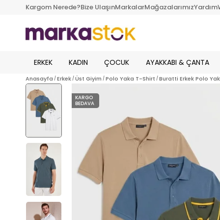
Kargom Nerede?
Bize Ulaşın
Markalar
Mağazalarımız
Yardım
ERKEK
KADIN
ÇOCUK
AYAKKABI & ÇANTA
Anasayfa
Erkek
Üst Giyim
Polo Yaka T-Shirt
Buratti Erkek Polo Ya
KARGO
BEDAVA