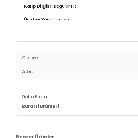
Kalıp Bilgisi :
Regular Fit
Üretim Yeri :
Türkiye
7DS1590211827S4.5391
Cinsiyet
Adet
Daha Fazla
Buratti Ürünleri
Benzer Ürünler