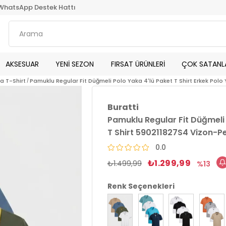
WhatsApp Destek Hattı
AKSESUAR
YENİ SEZON
FIRSAT ÜRÜNLERİ
ÇOK SATANL
ka T-Shirt
Pamuklu Regular Fit Düğmeli Polo Yaka 4'lü Paket T Shirt Erkek Pol
Buratti
Pamuklu Regular Fit Düğmeli 
T Shirt 590211827S4 Vizon-P
0.0
₺1.299,99
₺1.499,99
13
Renk Seçenekleri