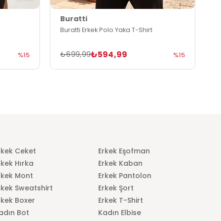
Buratti
B
Buratti Erkek Polo Yaka T-Shirt
B
₺594,99
₺699,99
₺
%15
%15
rkek Ceket
Erkek Eşofman
rkek Hırka
Erkek Kaban
rkek Mont
Erkek Pantolon
rkek Sweatshirt
Erkek Şort
rkek Boxer
Erkek T-Shirt
adın Bot
Kadın Elbise