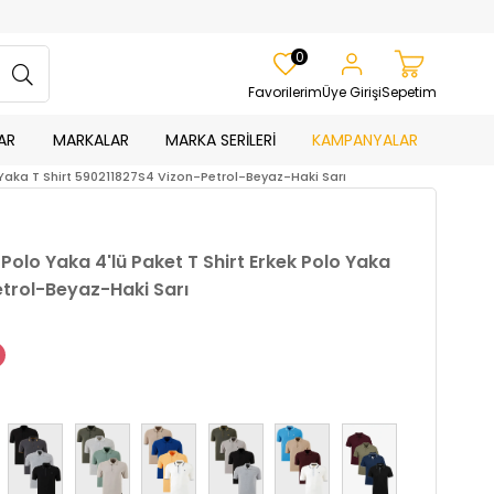
0
Favorilerim
Üye Girişi
Sepetim
AR
MARKALAR
MARKA SERİLERİ
KAMPANYALAR
o Yaka T Shirt 590211827S4 Vizon-Petrol-Beyaz-Haki Sarı
Polo Yaka 4'lü Paket T Shirt Erkek Polo Yaka
etrol-Beyaz-Haki Sarı