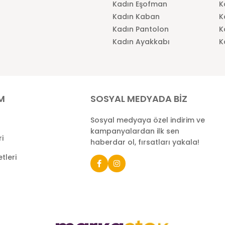
Kadın Eşofman
K
Kadın Kaban
K
Kadın Pantolon
K
Kadın Ayakkabı
K
İM
SOSYAL MEDYADA BİZ
Sosyal medyaya özel indirim ve
kampanyalardan ilk sen
ri
haberdar ol, fırsatları yakala!
tleri