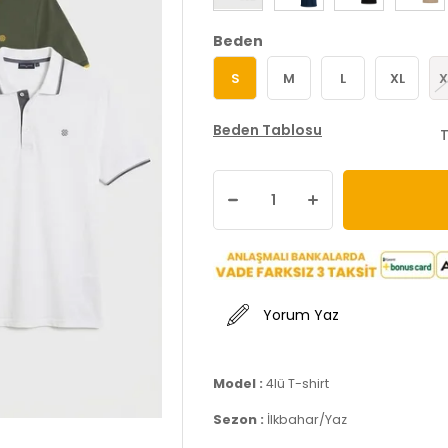
Beden
S
M
L
XL
X
Beden Tablosu
T
Yorum Yaz
Model :
4lü T-shirt
Sezon :
İlkbahar/Yaz