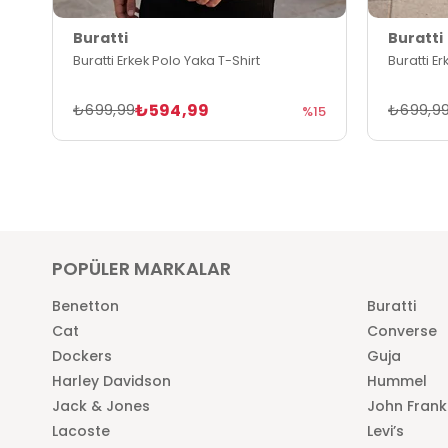
Buratti
Buratti
Buratti Erkek Polo Yaka T-Shirt
Buratti E
₺594,99
₺699,99
₺699,9
%15
POPÜLER MARKALAR
Benetton
Buratti
Cat
Converse
Dockers
Guja
Harley Davidson
Hummel
Jack & Jones
John Frank
Lacoste
Levi’s