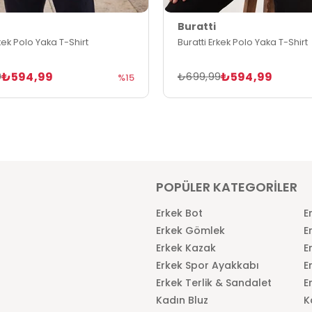
Buratti
rkek Polo Yaka T-Shirt
Buratti Erkek Polo Yaka T-Shirt
₺594,99
₺594,99
9
₺699,99
%15
POPÜLER KATEGORİLER
Erkek Bot
E
Erkek Gömlek
E
Erkek Kazak
E
Erkek Spor Ayakkabı
E
Erkek Terlik & Sandalet
E
Kadın Bluz
K