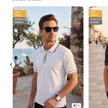
YENI
YENI
ÜRÜN
ÜRÜN
ÜCRETSIZ
ÜCRETSIZ
KARGO
KARGO
4