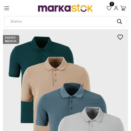
0
KARGO
BEDAVA