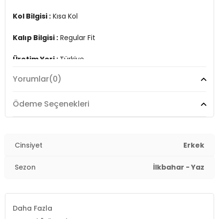
Kol Bilgisi :
Kısa Kol
Kalıp Bilgisi :
Regular Fit
Üretim Yeri :
Türkiye
7DS15902127S4.2116
Yorumlar
(0)
Ödeme Seçenekleri
Cinsiyet
Erkek
Sezon
İlkbahar - Yaz
Daha Fazla