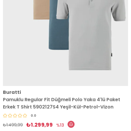
Buratti
Pamuklu Regular Fit Düğmeli Polo Yaka 4'lü Paket
Erkek T Shirt 5902127S4 Yeşil-Kül-Petrol-Vizon
0.0
₺1.299,99
₺1.499,99
13