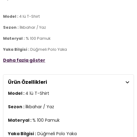
Model :
4 lü T-Shirt
Sezon :
İlkbahar / Yaz
Materyal :
% 100 Pamuk
Yaka Bilgisi :
Düğmeli Polo Yaka
Daha fazla göster
Kol Bilgisi :
Kısa Kol
Kalıp Bilgisi :
Regular Fit
Ürün Özellikleri
Üretim Yeri :
Türkiye
7DS15902127S4.2116
Model :
4 lü T-Shirt
Sezon :
İlkbahar / Yaz
Materyal :
% 100 Pamuk
Yaka Bilgisi :
Düğmeli Polo Yaka