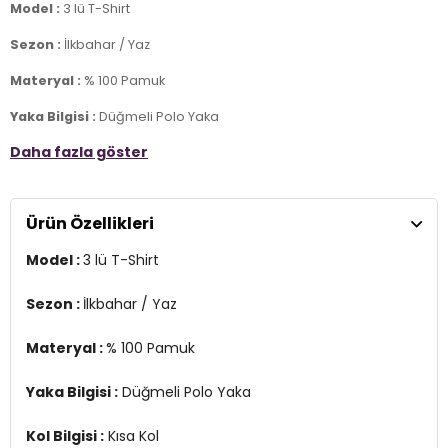
Model :
3 lü T-Shirt
Sezon :
İlkbahar / Yaz
Materyal :
% 100 Pamuk
Yaka Bilgisi :
Düğmeli Polo Yaka
Daha fazla göster
Kol Bilgisi :
Kısa Kol
Kalıp Bilgisi :
Regular Fit
Ürün Özellikleri
Üretim Yeri :
Türkiye
7DS15902127S3.1950
Model :
3 lü T-Shirt
Sezon :
İlkbahar / Yaz
Materyal :
% 100 Pamuk
Yaka Bilgisi :
Düğmeli Polo Yaka
Kol Bilgisi :
Kısa Kol