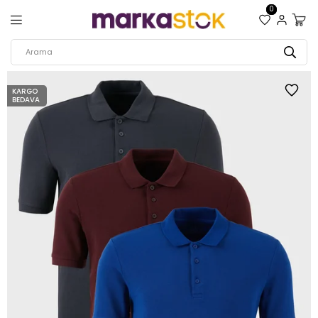
0
KARGO
BEDAVA