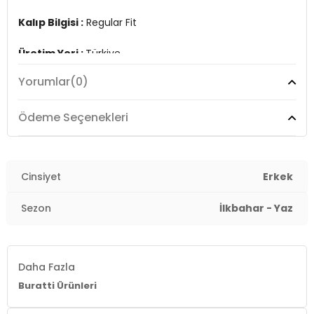
Kalıp Bilgisi :
Regular Fit
Üretim Yeri :
Türkiye
7DS15902127S3.1950
Yorumlar
(0)
Ödeme Seçenekleri
Cinsiyet
Erkek
Sezon
İlkbahar - Yaz
Daha Fazla
Buratti Ürünleri