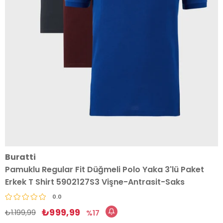
Buratti
Pamuklu Regular Fit Düğmeli Polo Yaka 3'lü Paket
Erkek T Shirt 5902127S3 Vişne-Antrasit-Saks
0.0
₺999,99
₺1.199,99
17