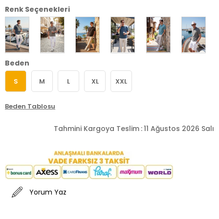
Renk Seçenekleri
Beden
S
M
L
XL
XXL
Beden Tablosu
Tahmini Kargoya Teslim
:
11 Ağustos 2026 Salı
Yorum Yaz