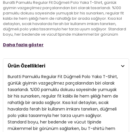
Buratti Pamuklu Regular Fit Düğmeli Polo Yaka T-Shirt, günlük
giyimin vazgeçilmez parçalarından biri olarak tasarlandı. %100
pamuklu dokusu sayesinde yumuşak bir his sunarken, regular fit
kalıbı ile hem şıklığı hem de rahatlığı bir arada sağlıyor. Kısa kol
detayları, sıcak havalarda ferah bir kullanım imkanı tanırken,
düğmeli polo yaka tasarımıyla her tarza uyum sağlıyor. Standard
boyu, her bedende ve vücut tipinde mükemmel bir görünüm
sağlarken, bu T-shirtü hem günlük hem de daha şık kombinlerle
Daha fazla göster
rahatlıkla kullanabilirsiniz. Rengini ve dokusunu korumak için
hassas yıkama önerileri ile uzun ömürlü kullanım imkanı sunan
Buratti Polo Yaka T-Shirt, zamansız bir stil arayan modern erkeğin
gardırobunun vazgeçilmezi olmaya aday.
Ürün Özellikleri
Buratti Pamuklu Regular Fit Düğmeli Polo Yaka T-Shirt,
Model:
Polo
günlük giyimin vazgeçilmez parçalarından biri olarak
Giyim Tarzı:
Günlük/Casual
tasarlandı. %100 pamuklu dokusu sayesinde yumuşak
bir his sunarken, regular fit kalıbı ile hem şıklığı hem de
Materyal:
% 100 Pamuk
rahatlığı bir arada sağlıyor. Kısa kol detayları, sıcak
Yaka Tipi:
havalarda ferah bir kullanım imkanı tanırken, düğmeli
Düğmeli Polo Yaka
polo yaka tasarımıyla her tarza uyum sağlıyor.
Kol Tipi:
Kısa Kol
Standard boyu, her bedende ve vücut tipinde
mükemmel bir görünüm sağlarken, bu T-shirtü hem
Kumaş Tipi:
Belirtilmemiş