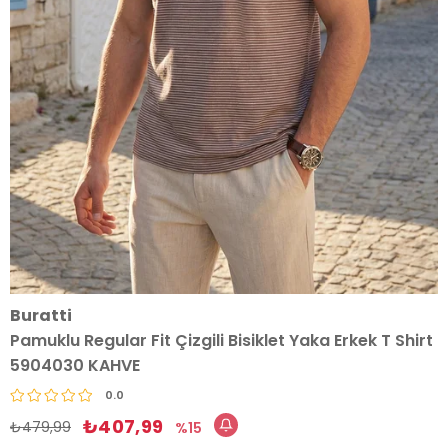
Buratti
Pamuklu Regular Fit Çizgili Bisiklet Yaka Erkek T Shirt
5904030 KAHVE
0.0
₺407,99
₺479,99
15