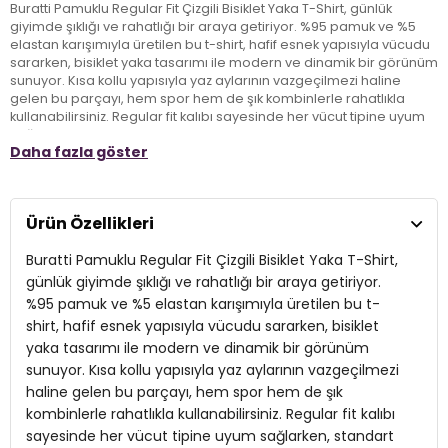
Buratti Pamuklu Regular Fit Çizgili Bisiklet Yaka T-Shirt, günlük
giyimde şıklığı ve rahatlığı bir araya getiriyor. %95 pamuk ve %5
elastan karışımıyla üretilen bu t-shirt, hafif esnek yapısıyla vücudu
sararken, bisiklet yaka tasarımı ile modern ve dinamik bir görünüm
sunuyor. Kısa kollu yapısıyla yaz aylarının vazgeçilmezi haline
gelen bu parçayı, hem spor hem de şık kombinlerle rahatlıkla
kullanabilirsiniz. Regular fit kalıbı sayesinde her vücut tipine uyum
sağlarken, standart boyu ile mükemmel bir görünüm sunar.
Daha fazla göster
Burattinin tasarımıyla günlük stilinize taze bir soluk katmak artık çok
kolay!
Ürün Özellikleri
Model:
T Shirt
Buratti Pamuklu Regular Fit Çizgili Bisiklet Yaka T-Shirt,
Giyim Tarzı:
Günlük/Casual
günlük giyimde şıklığı ve rahatlığı bir araya getiriyor.
Materyal:
% 95 Pamuk % 5 Elastan
%95 pamuk ve %5 elastan karışımıyla üretilen bu t-
shirt, hafif esnek yapısıyla vücudu sararken, bisiklet
Yaka Tipi:
Bisiklet Yaka
yaka tasarımı ile modern ve dinamik bir görünüm
Kol Tipi:
sunuyor. Kısa kollu yapısıyla yaz aylarının vazgeçilmezi
Kısa Kol
haline gelen bu parçayı, hem spor hem de şık
Kumaş Tipi:
Belirtilmemiş
kombinlerle rahatlıkla kullanabilirsiniz. Regular fit kalıbı
sayesinde her vücut tipine uyum sağlarken, standart
Boy:
Standart