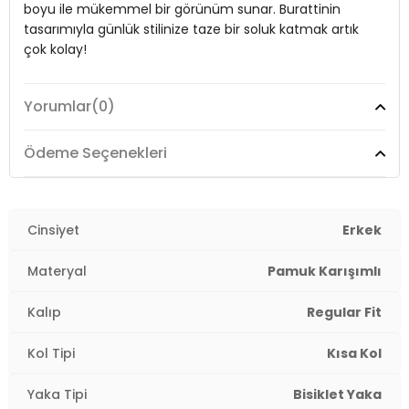
boyu ile mükemmel bir görünüm sunar. Burattinin
Kalıp Bilgisi:
Regular Fit
tasarımıyla günlük stilinize taze bir soluk katmak artık
çok kolay!
Manken Bedeni:
1.90 cm / Göğüs : 107 cm / Bel : 86 cm / Basen :
103 cm / Beden : XL
Yorumlar
(0)
Yaş Grubu:
Model:
T Shirt
Yetişkin
Menşei:
Türkiye
Giyim Tarzı:
Günlük/Casual
Ödeme Seçenekleri
3DY15904030.03
Materyal:
% 95 Pamuk % 5 Elastan
Yaka Tipi:
Cinsiyet
Bisiklet Yaka
Erkek
Kol Tipi:
Kısa Kol
Materyal
Pamuk Karışımlı
Kumaş Tipi:
Belirtilmemiş
Kalıp
Regular Fit
Boy:
Standart
Kol Tipi
Kısa Kol
Kalıp Bilgisi:
Regular Fit
Yaka Tipi
Bisiklet Yaka