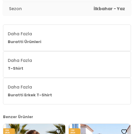
Manken Bedeni:
1.90 cm / Göğüs : 107 cm / Bel : 86
Sezon
İlkbahar - Yaz
cm / Basen : 103 cm / Beden : XL
Yaş Grubu:
Yetişkin
Daha Fazla
Menşei:
Türkiye
Buratti Ürünleri
3DY15904030.03
Daha Fazla
T-Shirt
Daha Fazla
Buratti Erkek T-Shirt
Benzer Ürünler
YENI
YENI
ÜRÜN
ÜRÜN