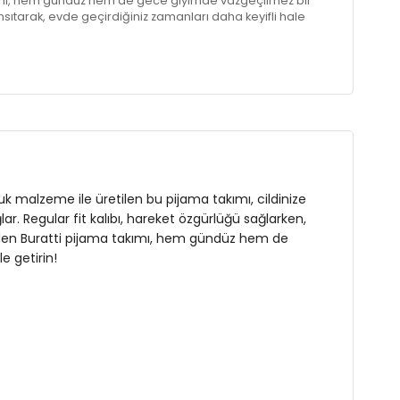
kımı, hem gündüz hem de gece giyimde vazgeçilmez bir
sıtarak, evde geçirdiğiniz zamanları daha keyifli hale
k malzeme ile üretilen bu pijama takımı, cildinize
. Regular fit kalıbı, hareket özgürlüğü sağlarken,
tap eden Buratti pijama takımı, hem gündüz hem de
e getirin!