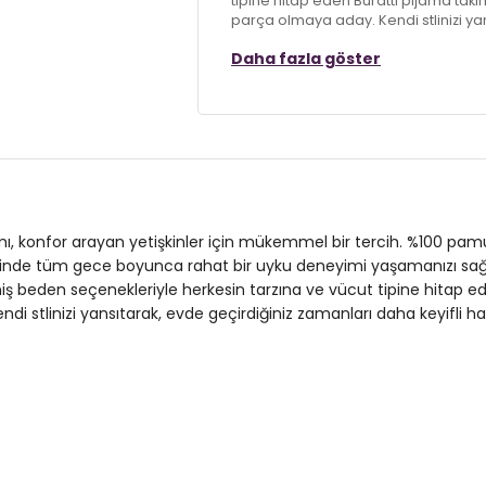
tipine hitap eden Buratti pijama ta
parça olmaya aday. Kendi stlinizi yan
getirin!
Daha fazla göster
Model:
Pijama Takımı
Materyal:
% 100 Pamuk
Kalıp Bilgisi:
Regular Fit
Yaş Grubu:
Yetişkin
3DE16572002B.12
ı, konfor arayan yetişkinler için mükemmel bir tercih. %100 pamu
esinde tüm gece boyunca rahat bir uyku deneyimi yaşamanızı sağlar
rir. Geniş beden seçenekleriyle herkesin tarzına ve vücut tipine hi
stlinizi yansıtarak, evde geçirdiğiniz zamanları daha keyifli hal