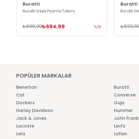
Buratti
Buratti
Buratti Erkek Pijama Takımı
Buratti E
₺594,99
₺699,99
₺699,9
%15
POPÜLER MARKALAR
Benetton
Buratti
Cat
Converse
Dockers
Guja
Harley Davidson
Hummel
Jack & Jones
John Frank
Lacoste
Levi’s
Lela
Lufian