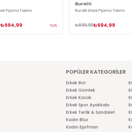
Buratti
rkek Pijama Takımı
Buratti Erkek Pijama Takımı
₺594,99
₺594,99
9
₺699,99
%15
POPÜLER KATEGORİLER
Erkek Bot
E
Erkek Gömlek
E
Erkek Kazak
E
Erkek Spor Ayakkabı
E
Erkek Terlik & Sandalet
E
Kadın Bluz
K
Kadın Eşofman
K