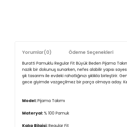
Yorumlar
(0)
Ödeme Seçenekleri
Buratti Pamuklu Regular Fit Büyük Beden Pijama Takım
nazik bir dokunuş sunarken, nefes alabilir yapısı say
şık tasarımı ile evdeki rahatlığınızı şıklıkla birleşti
gece giyimde vazgeçilmez bir parça olmaya aday. Kendi 
Model:
Pijama Takımı
Materyal:
% 100 Pamuk
Kalıp Bilgisi:
Regular Fit