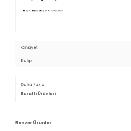
Yaş Grubu:
Yetişkin
3DE16572002B.12
Cinsiyet
Kalıp
Daha Fazla
Buratti Ürünleri
Benzer Ürünler