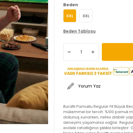
Beden
XXL
3XL
Beden Tablosu
Yorum Yaz
Buratti Pamuklu Regular Fit Büyük Bed
mükemmel bir tercih. %100 pamuk malz
dokunuş sunarken, nefes alabilir ya
deneyimi yaşamanızı sağlar. Regular f
evdeki rahatlığınızı şıklıkla birleştir