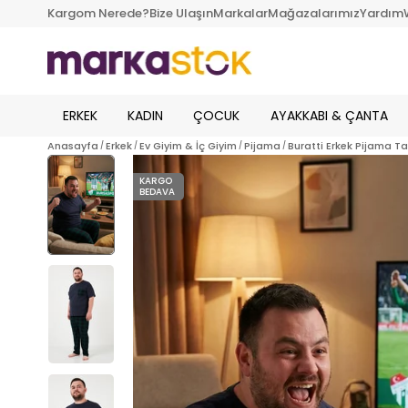
Kargom Nerede?
Bize Ulaşın
Markalar
Mağazalarımız
Yardım
ERKEK
KADIN
ÇOCUK
AYAKKABI & ÇANTA
Anasayfa
Erkek
Ev Giyim & İç Giyim
Pijama
Buratti Erkek Pijama T
KARGO
BEDAVA