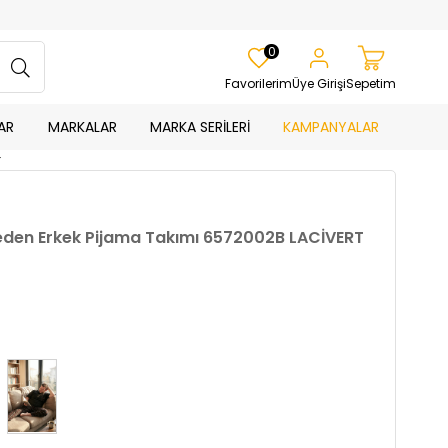
0
Favorilerim
Üye Girişi
Sepetim
AR
MARKALAR
MARKA SERİLERİ
KAMPANYALAR
T
eden Erkek Pijama Takımı 6572002B LACİVERT