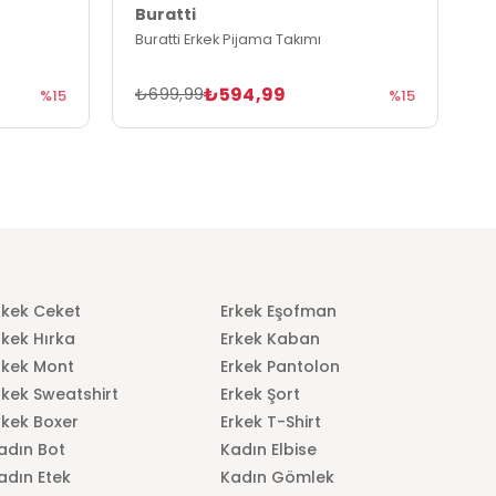
Buratti
B
Buratti Erkek Pijama Takımı
B
₺594,99
₺699,99
₺
%15
%15
rkek Ceket
Erkek Eşofman
rkek Hırka
Erkek Kaban
rkek Mont
Erkek Pantolon
rkek Sweatshirt
Erkek Şort
rkek Boxer
Erkek T-Shirt
adın Bot
Kadın Elbise
adın Etek
Kadın Gömlek