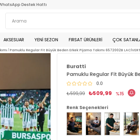
WhatsApp Destek Hattı
AKSESUAR
YENİ SEZON
FIRSAT ÜRÜNLERİ
ÇOK SATANL
akımı
Pamuklu Regular Fit Büyük Beden Erkek Pijama Takımı 6572002B LACİVER
Buratti
Pamuklu Regular Fit Büyük B
0.0
₺509,99
₺599,99
15
Renk Seçenekleri