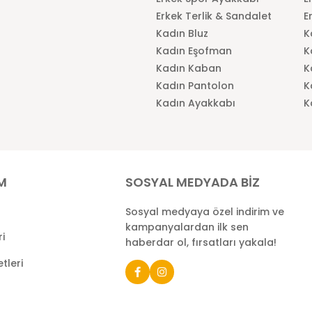
Erkek Terlik & Sandalet
E
Kadın Bluz
K
Kadın Eşofman
K
Kadın Kaban
K
Kadın Pantolon
K
Kadın Ayakkabı
K
İM
SOSYAL MEDYADA BİZ
Sosyal medyaya özel indirim ve
kampanyalardan ilk sen
ri
haberdar ol, fırsatları yakala!
tleri