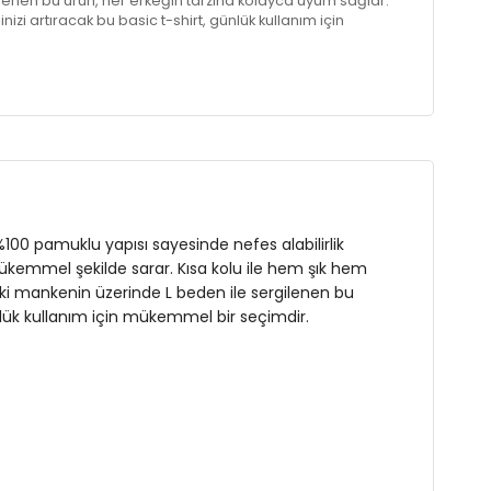
lenen bu ürün, her erkeğin tarzına kolayca uyum sağlar.
i artıracak bu basic t-shirt, günlük kullanım için
%100 pamuklu yapısı sayesinde nefes alabilirlik
 mükemmel şekilde sarar. Kısa kolu ile hem şık hem
aki mankenin üzerinde L beden ile sergilenen bu
lük kullanım için mükemmel bir seçimdir.
s : 99 cm / Bel : 85 cm / Basen : 99 cm / Beden : L