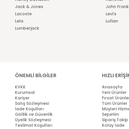
Jack & Jones
John Frank
Lacoste
Levi’s
Lela
Lufian
Lumberjack
ÖNEMLİ BİLGİLER
HIZLI ERİŞ
KVKK
Anasayfa
Kurumsal
Yeni Ürünler
Kariyer
Fırsat Ürünle
Satış Sözleşmesi
Tüm Ürünler
İade Koşulları
Müşteri Hizme
Gizlilik ve Güvenlik
Sepetim
Üyelik Sözleşmesi
Sipariş Takip
Teslimat Koşulları
Kolay İade