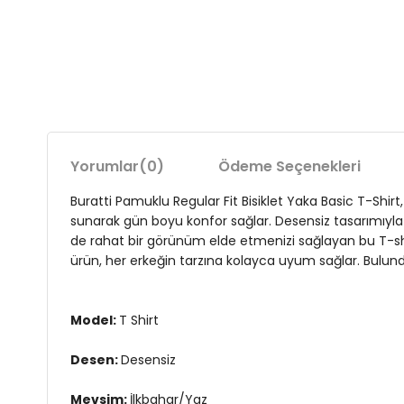
Yorumlar
(0)
Ödeme Seçenekleri
Buratti Pamuklu Regular Fit Bisiklet Yaka Basic T-Shir
sunarak gün boyu konfor sağlar. Desensiz tasarımıyla m
de rahat bir görünüm elde etmenizi sağlayan bu T-shi
ürün, her erkeğin tarzına kolayca uyum sağlar. Bulun
Model:
T Shirt
Desen:
Desensiz
Mevsim:
İlkbahar/Yaz