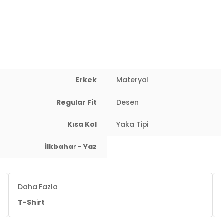
Erkek
Materyal
Regular Fit
Desen
: 85 cm / Basen : 99 cm / Beden : L
Kısa Kol
Yaka Tipi
İlkbahar - Yaz
Daha Fazla
T-Shirt