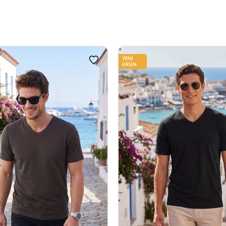
YENI
ÜRÜN