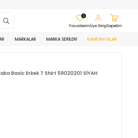
0
Favorilerim
Üye Girişi
Sepetim
AR
MARKALAR
MARKA SERİLERİ
KAMPANYALAR
Yaka Basic Erkek T Shirt 59020201 SİYAH