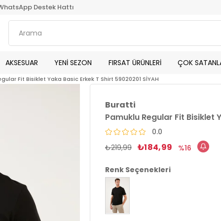
WhatsApp Destek Hattı
AKSESUAR
YENİ SEZON
FIRSAT ÜRÜNLERİ
ÇOK SATANL
ular Fit Bisiklet Yaka Basic Erkek T Shirt 59020201 SİYAH
Buratti
Pamuklu Regular Fit Bisiklet 
0.0
₺184,99
₺219,99
16
Renk Seçenekleri