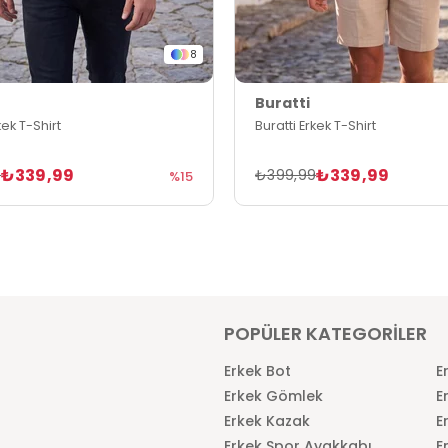
8
Buratti
kek T-Shirt
Buratti Erkek T-Shirt
₺339,99
₺339,99
9
₺399,99
%15
POPÜLER KATEGORİLER
Erkek Bot
E
Erkek Gömlek
E
Erkek Kazak
E
Erkek Spor Ayakkabı
E