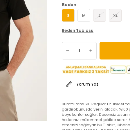
Beden
S
M
L
XL
Beden Tablosu
Yorum Yaz
Buratti Pamuklu Regular Fit Bisiklet Y
gardırobunuzda yerini alacak. %100 
boyu konfor sağlar. Desensiz tasarımıy
hatlarınızı mükemmel şekilde sarar. 
etmenizi sağlayan bu T-shirt, ilkbah