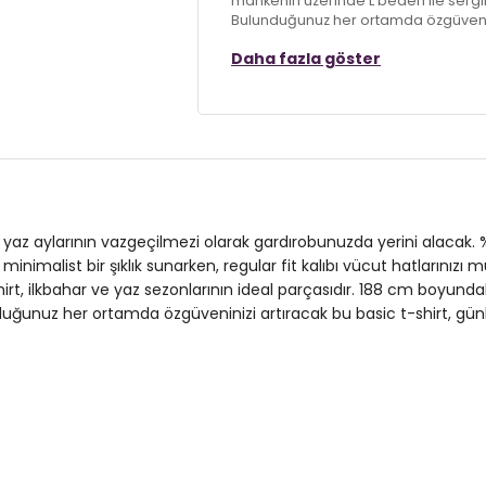
mankenin üzerinde L beden ile sergi
Bulunduğunuz her ortamda özgüveniniz
mükemmel bir seçimdir.
Daha fazla göster
Model:
T Shirt
Desen:
Desensiz
Mevsim:
İlkbahar/Yaz
Materyal:
% 100 Pamuk
t, yaz aylarının vazgeçilmezi olarak gardırobunuzda yerini alacak. 
Yaka Tipi:
Bisiklet Yaka
inimalist bir şıklık sunarken, regular fit kalıbı vücut hatlarınızı
rt, ilkbahar ve yaz sezonlarının ideal parçasıdır. 188 cm boyund
Kol Tipi:
Kısa Kol
duğunuz her ortamda özgüveninizi artıracak bu basic t-shirt, gün
Kalıp Bilgisi:
Regular Fit
Manken Bedeni:
Boy : 188 cm / Göğü
Yaş Grubu:
Yetişkin
Menşei:
Türkiye
3DY159020201.07