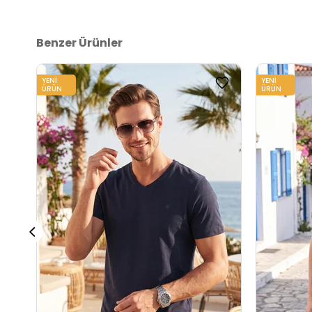
Benzer Ürünler
YENI
YENI
ÜRÜN
ÜRÜN