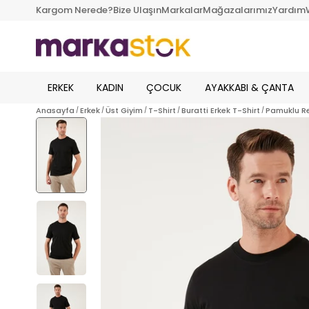
Kargom Nerede?
Bize Ulaşın
Markalar
Mağazalarımız
Yardım
ERKEK
KADIN
ÇOCUK
AYAKKABI & ÇANTA
Anasayfa
Erkek
Üst Giyim
T-Shirt
Buratti Erkek T-Shirt
Pamuklu Reg