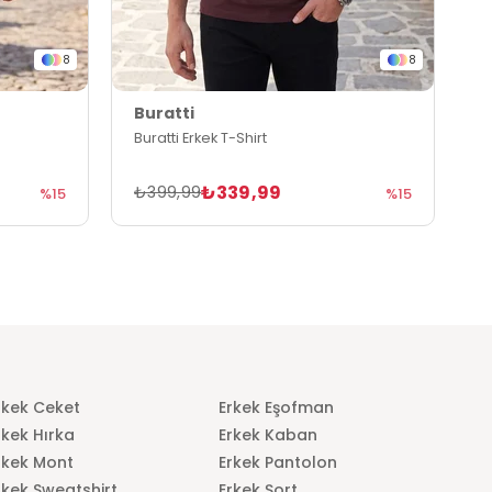
8
8
Buratti
B
Buratti Erkek T-Shirt
B
₺339,99
₺399,99
₺
%15
%15
rkek Ceket
Erkek Eşofman
rkek Hırka
Erkek Kaban
rkek Mont
Erkek Pantolon
rkek Sweatshirt
Erkek Şort