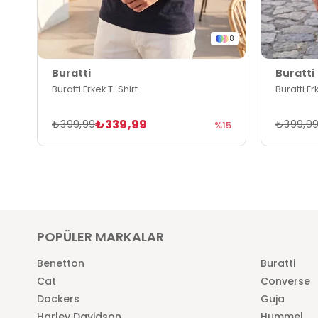
8
Buratti
Buratti
Buratti Erkek T-Shirt
Buratti Er
₺339,99
₺399,99
₺399,9
%15
POPÜLER MARKALAR
Benetton
Buratti
Cat
Converse
Dockers
Guja
Harley Davidson
Hummel