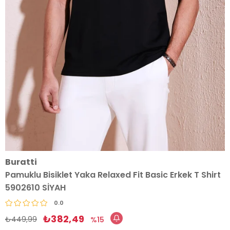
Buratti
Pamuklu Bisiklet Yaka Relaxed Fit Basic Erkek T Shirt
5902610 SİYAH
0.0
₺382,49
₺449,99
15