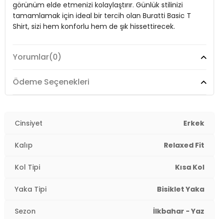
görünüm elde etmenizi kolaylaştırır. Günlük stilinizi
Yaş Grubu:
Yetişkin
tamamlamak için ideal bir tercih olan Buratti Basic T
Menşei:
Türkiye
Shirt, sizi hem konforlu hem de şık hissettirecek.
3DY15902610.07
Yorumlar
(0)
Model:
T Shirt
Mevsim:
İlkbahar/Yaz
Ödeme Seçenekleri
Yaka Tipi:
Bisiklet Yaka
Kol Tipi:
Cinsiyet
Kısa Kol
Erkek
Kalıp Bilgisi:
Relaxed Fit
Kalıp
Relaxed Fit
Manken Bedeni:
Boy : 185 cm / Göğüs : 102 cm / Bel :
Kol Tipi
Kısa Kol
77 cm / Basen : 97 cm / Beden : XL
Yaka Tipi
Bisiklet Yaka
Yaş Grubu:
Yetişkin
Sezon
İlkbahar - Yaz