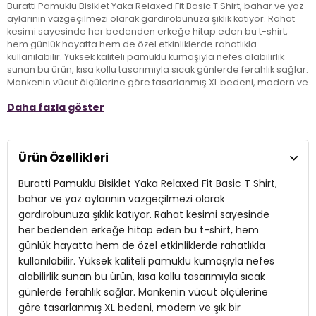
Buratti Pamuklu Bisiklet Yaka Relaxed Fit Basic T Shirt, bahar ve yaz
aylarının vazgeçilmezi olarak gardırobunuza şıklık katıyor. Rahat
kesimi sayesinde her bedenden erkeğe hitap eden bu t-shirt,
hem günlük hayatta hem de özel etkinliklerde rahatlıkla
kullanılabilir. Yüksek kaliteli pamuklu kumaşıyla nefes alabilirlik
sunan bu ürün, kısa kollu tasarımıyla sıcak günlerde ferahlık sağlar.
Mankenin vücut ölçülerine göre tasarlanmış XL bedeni, modern ve
şık bir görünüm elde etmenizi kolaylaştırır. Günlük stilinizi
Daha fazla göster
tamamlamak için ideal bir tercih olan Buratti Basic T Shirt, sizi hem
konforlu hem de şık hissettirecek.
Ürün Özellikleri
Model:
T Shirt
Buratti Pamuklu Bisiklet Yaka Relaxed Fit Basic T Shirt,
Mevsim:
İlkbahar/Yaz
bahar ve yaz aylarının vazgeçilmezi olarak
Yaka Tipi:
Bisiklet Yaka
gardırobunuza şıklık katıyor. Rahat kesimi sayesinde
her bedenden erkeğe hitap eden bu t-shirt, hem
Kol Tipi:
Kısa Kol
günlük hayatta hem de özel etkinliklerde rahatlıkla
Kalıp Bilgisi:
kullanılabilir. Yüksek kaliteli pamuklu kumaşıyla nefes
Relaxed Fit
alabilirlik sunan bu ürün, kısa kollu tasarımıyla sıcak
Manken Bedeni:
Boy : 185 cm / Göğüs : 102 cm / Bel : 77 cm /
günlerde ferahlık sağlar. Mankenin vücut ölçülerine
Basen : 97 cm / Beden : XL
göre tasarlanmış XL bedeni, modern ve şık bir