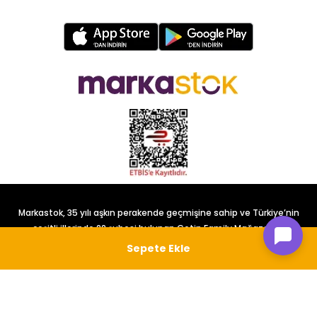
Markastok, 35 yılı aşkın perakende geçmişine sahip ve Türkiye’nin
çeşitli illerinde 22 şubesi bulunan Çetin Family Mağazacılık
tarafından kurulmuştur.