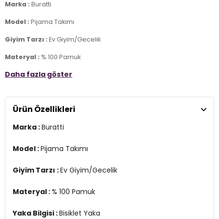
Marka :
Buratti
Model :
Pijama Takımı
Giyim Tarzı :
Ev Giyim/Gecelik
Materyal :
% 100 Pamuk
Daha fazla göster
Yaka Bilgisi :
Bisiklet Yaka
Kol Bilgisi :
Kısa Kol
Ürün Özellikleri
Kalıp Bilgisi :
Regular Fit
Marka :
Buratti
Manken Ölçüsü :
Boy : 1.88 cm / Göğüs : 95 cm / Bel : 76 cm /
Basen : 95 cm / Beden : XL
Model :
Pijama Takımı
Üretim Yeri :
Türkiye
3DE16572009.12
Giyim Tarzı :
Ev Giyim/Gecelik
Materyal :
% 100 Pamuk
Yaka Bilgisi :
Bisiklet Yaka