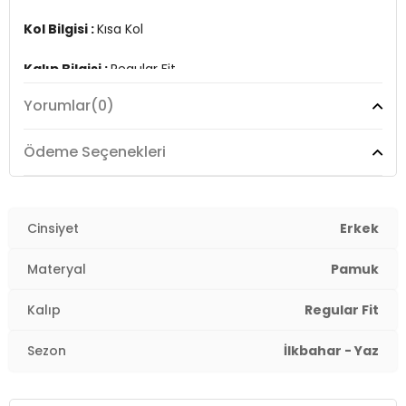
Kol Bilgisi :
Kısa Kol
Kalıp Bilgisi :
Regular Fit
Yorumlar
(0)
Manken Ölçüsü :
Boy : 1.88 cm / Göğüs : 95 cm / Bel :
76 cm / Basen : 95 cm / Beden : XL
Ödeme Seçenekleri
Üretim Yeri :
Türkiye
3DE16572009.12
Cinsiyet
Erkek
Materyal
Pamuk
Kalıp
Regular Fit
Sezon
İlkbahar - Yaz