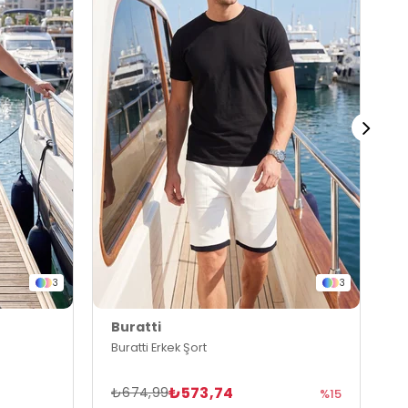
3
3
Buratti
B
Buratti Erkek Şort
B
₺573,74
₺674,99
₺
%15