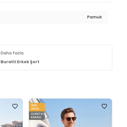
Pamuk
Daha Fazla
Buratti Erkek Şort
YENI
YENI
ÜRÜN
ÜRÜ
ÜCRETSIZ
ÜCR
KARGO
KAR