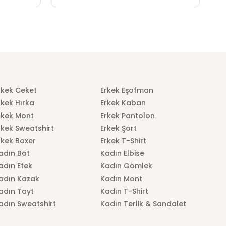
rkek Ceket
Erkek Eşofman
rkek Hırka
Erkek Kaban
rkek Mont
Erkek Pantolon
rkek Sweatshirt
Erkek Şort
rkek Boxer
Erkek T-Shirt
adın Bot
Kadın Elbise
adın Etek
Kadın Gömlek
adın Kazak
Kadın Mont
adın Tayt
Kadın T-Shirt
adın Sweatshirt
Kadın Terlik & Sandalet