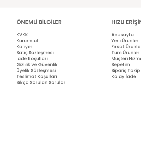
ÖNEMLİ BİLGİLER
HIZLI ERİŞ
KVKK
Anasayfa
Kurumsal
Yeni Ürünler
Kariyer
Fırsat Ürünle
Satış Sözleşmesi
Tüm Ürünler
İade Koşulları
Müşteri Hizme
Gizlilik ve Güvenlik
Sepetim
Üyelik Sözleşmesi
Sipariş Takip
Teslimat Koşulları
Kolay İade
Sıkça Sorulan Sorular