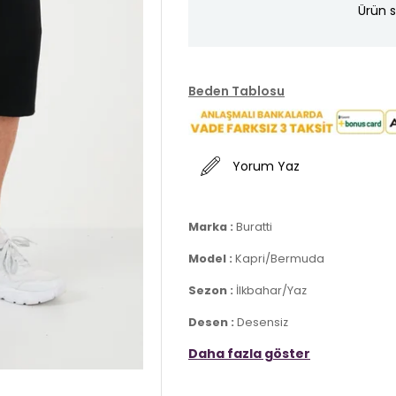
Ürün s
Beden Tablosu
Yorum Yaz
Marka :
Buratti
Model :
Kapri/Bermuda
Sezon :
İlkbahar/Yaz
Desen :
Desensiz
Daha fazla göster
Materyal :
% 65 Pamuk % 35 Polyest
Kapama Bilgisi :
Belden Bağlamalı