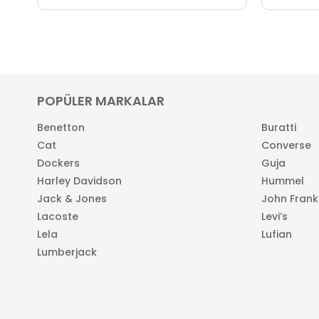
POPÜLER MARKALAR
Benetton
Buratti
Cat
Converse
Dockers
Guja
Harley Davidson
Hummel
Jack & Jones
John Frank
Lacoste
Levi’s
Lela
Lufian
Lumberjack