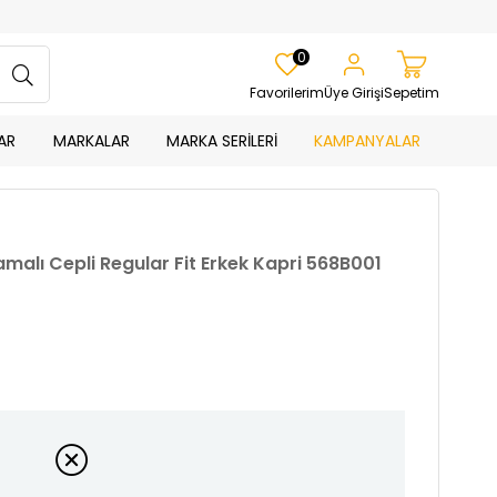
0
Favorilerim
Üye Girişi
Sepetim
AR
MARKALAR
MARKA SERİLERİ
KAMPANYALAR
malı Cepli Regular Fit Erkek Kapri 568B001