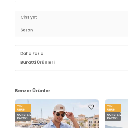
Manken Ölçüsü :
Boy : 1.88 cm / Göğüs : 95 cm / Bel
Cinsiyet
Üretim Yeri :
Türkiye
3DY1568B001.07
Sezon
Daha Fazla
Buratti Ürünleri
Benzer Ürünler
YENI
YENI
ÜRÜN
ÜRÜN
ÜCRETSIZ
ÜCRETSIZ
KARGO
KARGO