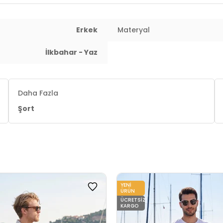
 : 76 cm / Basen : 95 cm / Beden : XL
Erkek
Materyal
İlkbahar - Yaz
Daha Fazla
Şort
YENI
ÜRÜN
ÜCRETSIZ
KARGO