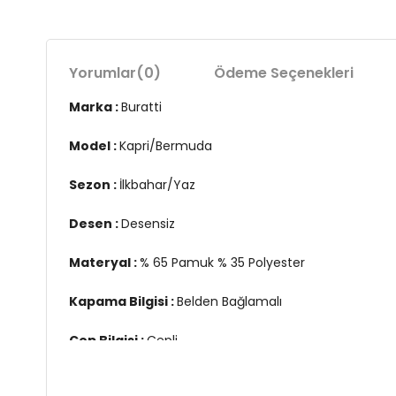
Yorumlar
(0)
Ödeme Seçenekleri
Marka :
Buratti
Model :
Kapri/Bermuda
Sezon :
İlkbahar/Yaz
Desen :
Desensiz
Materyal :
% 65 Pamuk % 35 Polyester
Kapama Bilgisi :
Belden Bağlamalı
Cep Bilgisi :
Cepli
Kalıp :
Regular Fit, Normal Bel