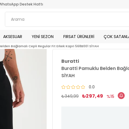
WhatsApp Destek Hattı
AKSESUAR
YENİ SEZON
FIRSAT ÜRÜNLERİ
ÇOK SATANL
Belden Bağlamalı Cepli Regular Fit Erkek Kapri 568B001 SİYAH
Buratti
Buratti Pamuklu Belden Bağla
SİYAH
0.0
₺297,49
₺349,99
15