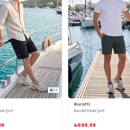
3
Buratti
kek Şort
Buratti Erkek Şort
99
₺699,99