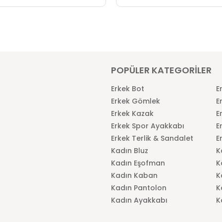
POPÜLER KATEGORİLER
Erkek Bot
E
Erkek Gömlek
E
Erkek Kazak
E
Erkek Spor Ayakkabı
E
Erkek Terlik & Sandalet
E
Kadın Bluz
K
Kadın Eşofman
K
Kadın Kaban
K
Kadın Pantolon
K
Kadın Ayakkabı
K