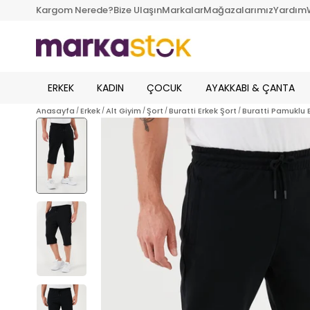
Kargom Nerede?
Bize Ulaşın
Markalar
Mağazalarımız
Yardım
ERKEK
KADIN
ÇOCUK
AYAKKABI & ÇANTA
Anasayfa
Erkek
Alt Giyim
Şort
Buratti Erkek Şort
Buratti Pamuklu 