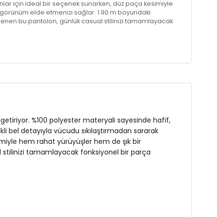
yanlar için ideal bir seçenek sunarken, düz paça kesimiyle
 görünüm elde etmenizi sağlar. 1.90 m boyundaki
enen bu pantolon, günlük casual stilinizi tamamlayacak
zdaki yerini almayı bekliyor.
 getiriyor. %100 polyester materyali sayesinde hafif,
stikli bel detayıyla vücudu sıkılaştırmadan sararak
imiyle hem rahat yürüyüşler hem de şık bir
stilinizi tamamlayacak fonksiyonel bir parça