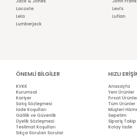
Jack & Jones
John Frank
Lacoste
Levi’s
Lela
Lufian
Lumberjack
ÖNEMLİ BİLGİLER
HIZLI ERİŞ
KVKK
Anasayfa
Kurumsal
Yeni Ürünler
Kariyer
Fırsat Ürünle
Satış Sözleşmesi
Tüm Ürünler
İade Koşulları
Müşteri Hizme
Gizlilik ve Güvenlik
Sepetim
Üyelik Sözleşmesi
Sipariş Takip
Teslimat Koşulları
Kolay İade
Sıkça Sorulan Sorular