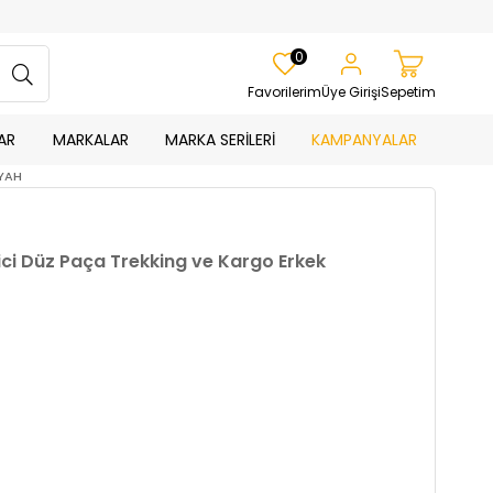
0
Favorilerim
Üye Girişi
Sepetim
AR
MARKALAR
MARKA SERİLERİ
KAMPANYALAR
İYAH
İtici Düz Paça Trekking ve Kargo Erkek