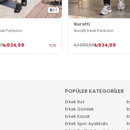
3
Buratti
rkek Pantolon
Buratti Erkek Pantolon
₺934,99
₺934,99
99
₺1.099,99
%15
POPÜLER KATEGORİLER
Erkek Bot
E
Erkek Gömlek
E
Erkek Kazak
E
Erkek Spor Ayakkabı
E