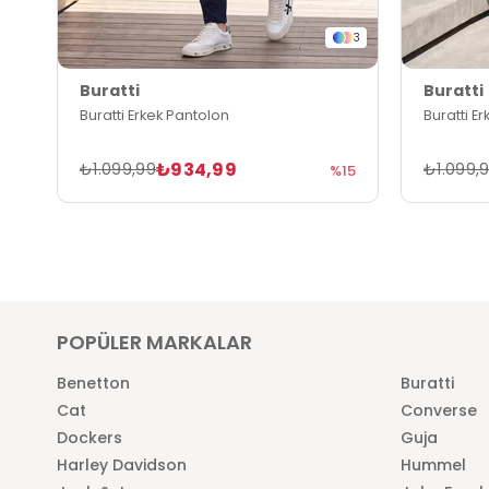
3
Buratti
Buratti
Buratti Erkek Pantolon
Buratti E
₺934,99
₺1.099,99
₺1.099,
%15
POPÜLER MARKALAR
Benetton
Buratti
Cat
Converse
Dockers
Guja
Harley Davidson
Hummel