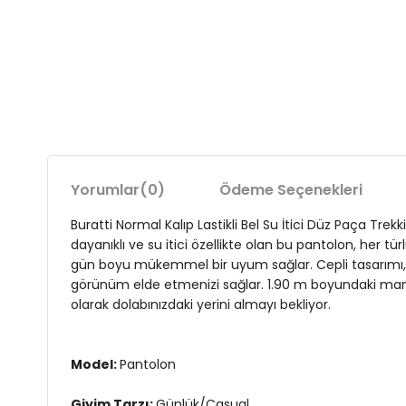
Yorumlar
(0)
Ödeme Seçenekleri
Buratti Normal Kalıp Lastikli Bel Su İtici Düz Paça Tre
dayanıklı ve su itici özellikte olan bu pantolon, her tü
gün boyu mükemmel bir uyum sağlar. Cepli tasarımı, p
görünüm elde etmenizi sağlar. 1.90 m boyundaki mank
olarak dolabınızdaki yerini almayı bekliyor.
Model:
Pantolon
Giyim Tarzı:
Günlük/Casual