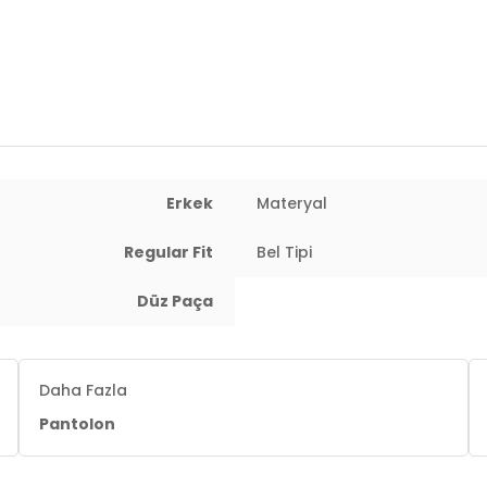
Manken Bedeni:
1.90 cm / Göğüs : 1
Yaş Grubu:
Yetişkin
Menşei:
Türkiye
Detaylar:
- Su itici
3DE1693288.07
Erkek
Materyal
Regular Fit
Bel Tipi
Düz Paça
Daha Fazla
Pantolon
 cm / Basen : 103 cm / Beden : L