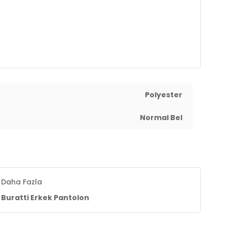
07 cm / Bel : 86 cm / Basen : 103 cm / Beden : L
Polyester
Normal Bel
Daha Fazla
Buratti Erkek Pantolon