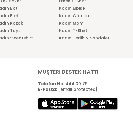
rkek Boxer
Erkek T-Shirt
adın Bot
Kadın Elbise
adın Etek
Kadın Gömlek
adın Kazak
Kadın Mont
adın Tayt
Kadın T-Shirt
adın Sweatshirt
Kadın Terlik & Sandalet
MÜŞTERİ DESTEK HATTI
Telefon No:
444 30 79
E-Posta:
[email protected]