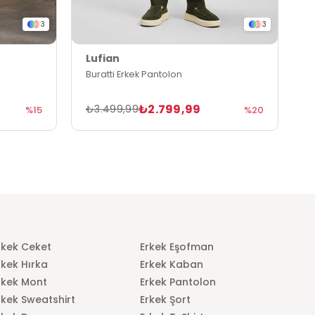
3
3
Lufian
B
Buratti Erkek Pantolon
B
₺2.799,99
₺
₺3.499,99
%15
%20
rkek Ceket
Erkek Eşofman
rkek Hırka
Erkek Kaban
rkek Mont
Erkek Pantolon
rkek Sweatshirt
Erkek Şort