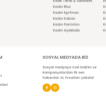
Erkek Terlik & Sandalet
E
Kadın Bluz
K
Kadın Eşofman
K
Kadın Kaban
K
Kadın Pantolon
K
Kadın Ayakkabı
K
İM
SOSYAL MEDYADA BİZ
Sosyal medyaya özel indirim ve
kampanyalardan ilk sen
ri
haberdar ol, fırsatları yakala!
tleri