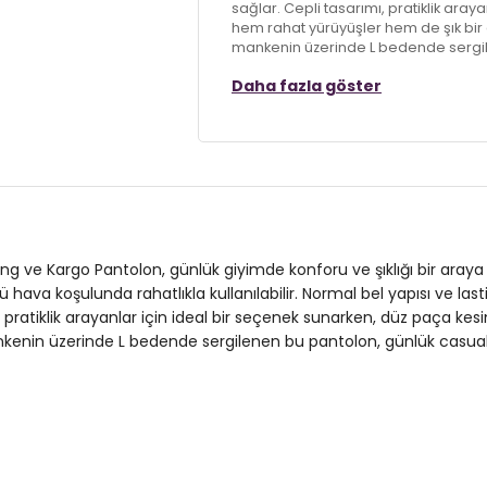
sağlar. Cepli tasarımı, pratiklik ara
hem rahat yürüyüşler hem de şık bir
mankenin üzerinde L bedende sergil
fonksiyonel bir parça olarak dolabını
Daha fazla göster
Model:
Pantolon
Giyim Tarzı:
Günlük/Casual
Materyal:
%100 POLYSTER
Kapama Şekli:
Lastikli Bel
kking ve Kargo Pantolon, günlük giyimde konforu ve şıklığı bir araya
Cep:
Cepli
rlü hava koşulunda rahatlıkla kullanılabilir. Normal bel yapısı ve la
ratiklik arayanlar için ideal bir seçenek sunarken, düz paça kes
Kumaş Tipi:
Dokuma
enin üzerinde L bedende sergilenen bu pantolon, günlük casual 
Bel:
Normal Bel
Boy:
Standart
Paça Tipi:
Düz Paça
Kalıp Bilgisi:
Normal Kalıp