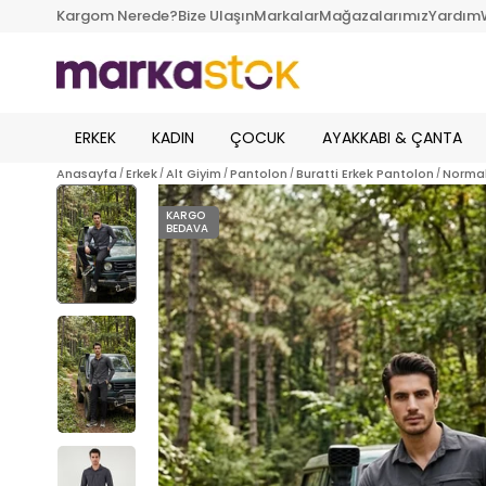
Kargom Nerede?
Bize Ulaşın
Markalar
Mağazalarımız
Yardım
ERKEK
KADIN
ÇOCUK
AYAKKABI & ÇANTA
Anasayfa
Erkek
Alt Giyim
Pantolon
Buratti Erkek Pantolon
Normal 
KARGO
BEDAVA