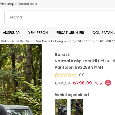
WhatsApp Destek Hattı
AKSESUAR
YENİ SEZON
FIRSAT ÜRÜNLERİ
ÇOK SATANL
Kalıp Lastikli Bel Su İtici Düz Paça Trekking ve Kargo Erkek Pantolon 693288 S
Buratti
Normal Kalıp Lastikli Bel Su 
Pantolon 693288 SİYAH
0.0
₺798,99
₺939,99
15
Renk Seçenekleri