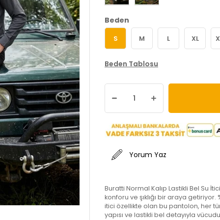
Beden
S
M
L
XL
X
Beden Tablosu
Yorum Yaz
Buratti Normal Kalıp Lastikli Bel Su 
konforu ve şıklığı bir araya getiriyor
itici özellikte olan bu pantolon, her t
yapısı ve lastikli bel detayıyla vü