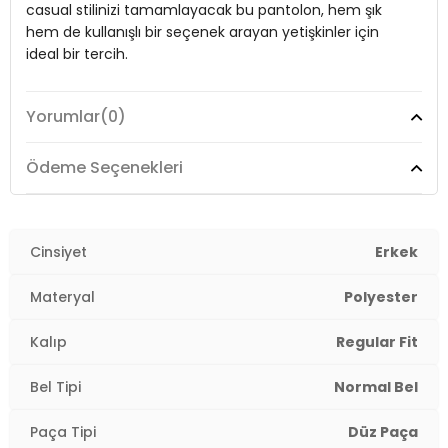
casual stilinizi tamamlayacak bu pantolon, hem şık
Boy:
Standart
hem de kullanışlı bir seçenek arayan yetişkinler için
ideal bir tercih.
Paça Tipi:
Düz Paça
Kalıp Bilgisi:
Normal Kalıp
Yorumlar
(0)
Model:
Pantolon
Manken Bedeni:
1.90 cm / Göğüs : 107 cm / Bel : 86 cm / Basen :
103 cm / Beden : L
Giyim Tarzı:
Günlük/Casual
Ödeme Seçenekleri
Yaş Grubu:
Yetişkin
Materyal:
% 100 Polyester
Menşei:
Türkiye
Kapama Şekli:
Cinsiyet
Lastikli Bel
Erkek
Detaylar:
- Su itici
3DE1693710.18
Cep:
Kargo Cepli
Materyal
Polyester
Kumaş Tipi:
Dokuma
Kalıp
Regular Fit
Bel:
Normal Bel
Bel Tipi
Normal Bel
Boy:
Standart
Paça Tipi
Düz Paça