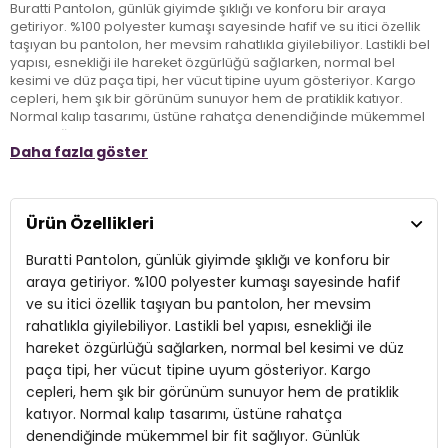
Buratti Pantolon, günlük giyimde şıklığı ve konforu bir araya
getiriyor. %100 polyester kumaşı sayesinde hafif ve su itici özellik
taşıyan bu pantolon, her mevsim rahatlıkla giyilebiliyor. Lastikli bel
yapısı, esnekliği ile hareket özgürlüğü sağlarken, normal bel
kesimi ve düz paça tipi, her vücut tipine uyum gösteriyor. Kargo
cepleri, hem şık bir görünüm sunuyor hem de pratiklik katıyor.
Normal kalıp tasarımı, üstüne rahatça denendiğinde mükemmel
bir fit sağlıyor. Günlük casual stilinizi tamamlayacak bu pantolon,
Daha fazla göster
hem şık hem de kullanışlı bir seçenek arayan yetişkinler için ideal
bir tercih.
Ürün Özellikleri
Model:
Pantolon
Buratti Pantolon, günlük giyimde şıklığı ve konforu bir
Giyim Tarzı:
Günlük/Casual
araya getiriyor. %100 polyester kumaşı sayesinde hafif
Materyal:
% 100 Polyester
ve su itici özellik taşıyan bu pantolon, her mevsim
rahatlıkla giyilebiliyor. Lastikli bel yapısı, esnekliği ile
Kapama Şekli:
Lastikli Bel
hareket özgürlüğü sağlarken, normal bel kesimi ve düz
Cep:
paça tipi, her vücut tipine uyum gösteriyor. Kargo
Kargo Cepli
cepleri, hem şık bir görünüm sunuyor hem de pratiklik
Kumaş Tipi:
Dokuma
katıyor. Normal kalıp tasarımı, üstüne rahatça
denendiğinde mükemmel bir fit sağlıyor. Günlük
Bel:
Normal Bel