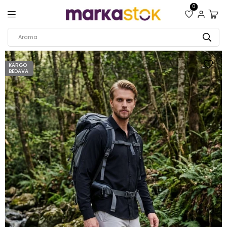
0
KARGO
BEDAVA