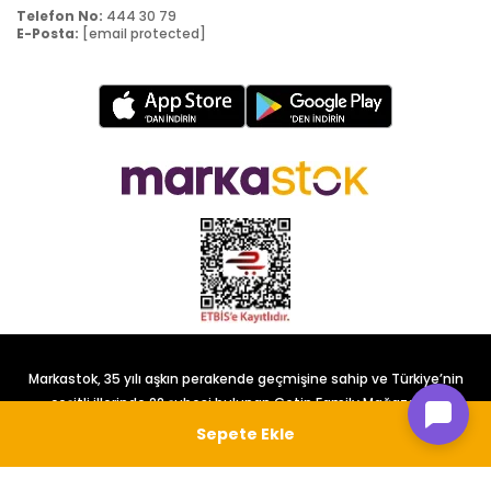
Telefon No:
444 30 79
E-Posta:
[email protected]
Markastok, 35 yılı aşkın perakende geçmişine sahip ve Türkiye’nin
çeşitli illerinde 22 şubesi bulunan Çetin Family Mağazacılık
tarafından kurulmuştur.