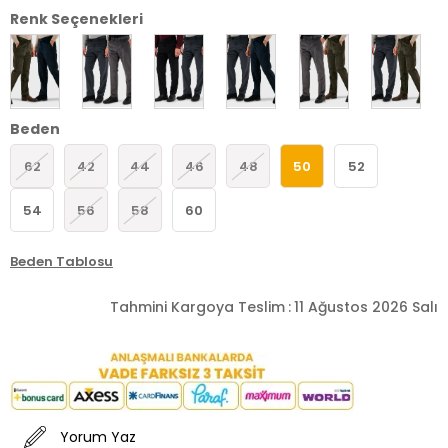
Renk Seçenekleri
Beden
62
42
44
46
48
50
52
54
56
58
60
Beden Tablosu
Tahmini Kargoya Teslim
:
11 Ağustos 2026 Salı
Yorum Yaz