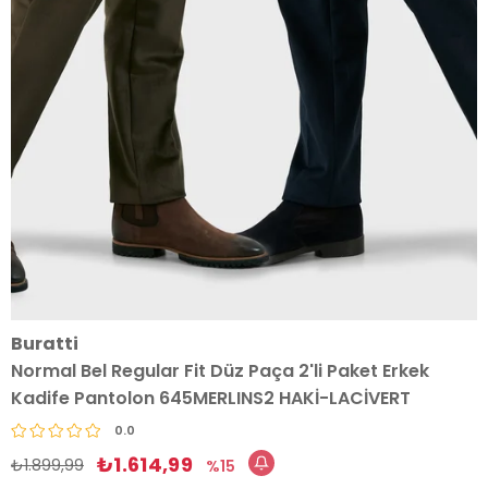
Buratti
Normal Bel Regular Fit Düz Paça 2'li Paket Erkek
Kadife Pantolon 645MERLINS2 HAKİ-LACİVERT
0.0
₺1.614,99
₺1.899,99
15