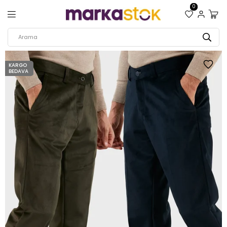
0
KARGO
BEDAVA