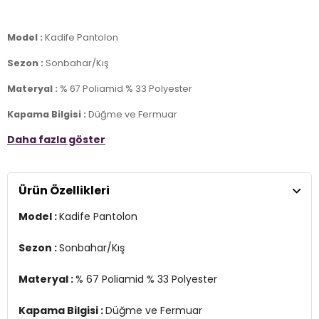
Model :
Kadife Pantolon
Sezon :
Sonbahar/Kış
Materyal :
% 67 Poliamid % 33 Polyester
Kapama Bilgisi :
Düğme ve Fermuar
Daha fazla göster
Cep Bilgisi :
Cepli
Kalıp :
Normal Bel, Regular Fit, Düz Paça
Ürün Özellikleri
Manken Ölçüsü :
Kilo : 86 kg / Boy : 1.89 cm / Göğüs : 103 cm / Bel :
86 cm / Basen : 104 cm / Beden : 44
Model :
Kadife Pantolon
Üretim Yeri :
Türkiye
7DS1645MERLINS2.712
Sezon :
Sonbahar/Kış
Materyal :
% 67 Poliamid % 33 Polyester
Kapama Bilgisi :
Düğme ve Fermuar