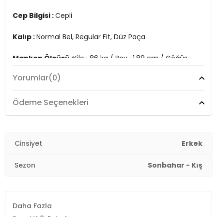
Cep Bilgisi :
Cepli
Kalıp :
Normal Bel, Regular Fit, Düz Paça
Manken Ölçüsü :
Kilo : 86 kg / Boy : 1.89 cm / Göğüs :
103 cm / Bel : 86 cm / Basen : 104 cm / Beden : 44
Yorumlar
(0)
Üretim Yeri :
Türkiye
7DS1645MERLINS2.712
Ödeme Seçenekleri
Cinsiyet
Erkek
Sezon
Sonbahar - Kış
Daha Fazla