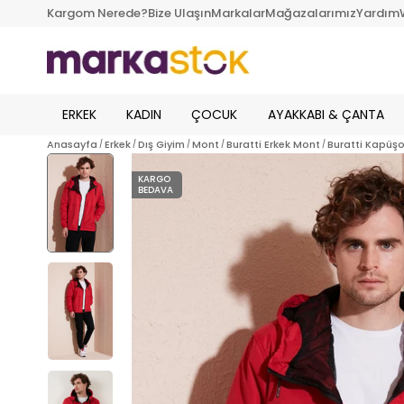
Kargom Nerede?
Bize Ulaşın
Markalar
Mağazalarımız
Yardım
ERKEK
KADIN
ÇOCUK
AYAKKABI & ÇANTA
Anasayfa
Erkek
Dış Giyim
Mont
Buratti Erkek Mont
Buratti Kapüşo
KARGO
BEDAVA