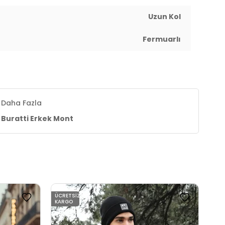
Uzun Kol
Fermuarlı
Daha Fazla
Buratti Erkek Mont
ÜCRETSIZ
ÜCR
KARGO
KAR