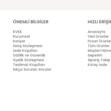
ÖNEMLİ BİLGİLER
HIZLI ERİŞ
KVKK
Anasayfa
Kurumsal
Yeni Ürünler
Kariyer
Fırsat Ürünle
Satış Sözleşmesi
Tüm Ürünler
İade Koşulları
Müşteri Hizme
Gizlilik ve Güvenlik
Sepetim
Üyelik Sözleşmesi
Sipariş Takip
Teslimat Koşulları
Kolay İade
Sıkça Sorulan Sorular