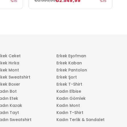
₺2.549,99
₺2.999,99
₺
%15
%15
rkek Ceket
Erkek Eşofman
rkek Hırka
Erkek Kaban
rkek Mont
Erkek Pantolon
rkek Sweatshirt
Erkek Şort
rkek Boxer
Erkek T-Shirt
adın Bot
Kadın Elbise
adın Etek
Kadın Gömlek
adın Kazak
Kadın Mont
adın Tayt
Kadın T-Shirt
adın Sweatshirt
Kadın Terlik & Sandalet