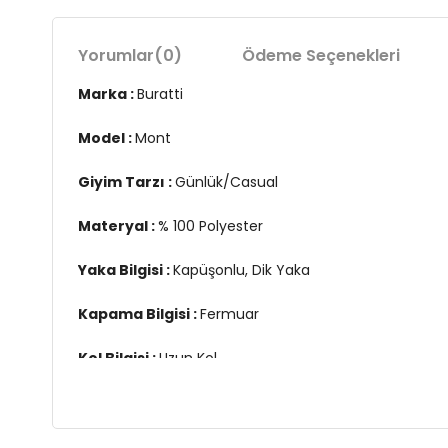
Yorumlar
(0)
Ödeme Seçenekleri
Marka :
Buratti
Model :
Mont
Giyim Tarzı :
Günlük/Casual
Materyal :
% 100 Polyester
Yaka Bilgisi :
Kapüşonlu, Dik Yaka
Kapama Bilgisi :
Fermuar
Kol Bilgisi :
Uzun Kol
Cep Bilgisi :
Cepli
Detay :