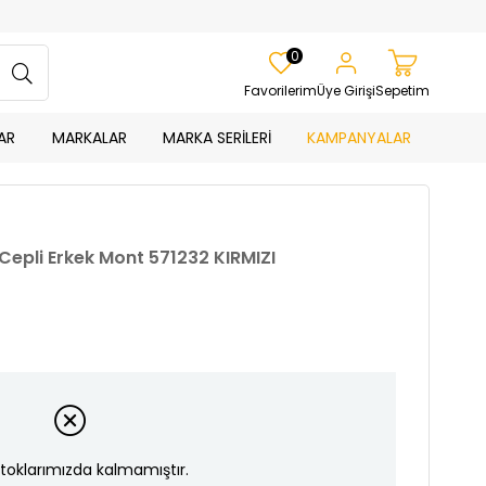
0
Favorilerim
Üye Girişi
Sepetim
AR
MARKALAR
MARKA SERİLERİ
KAMPANYALAR
Cepli Erkek Mont 571232 KIRMIZI
toklarımızda kalmamıştır.