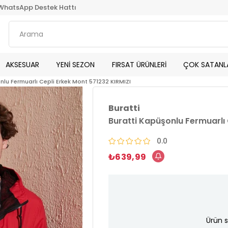
WhatsApp Destek Hattı
AKSESUAR
YENİ SEZON
FIRSAT ÜRÜNLERİ
ÇOK SATANL
nlu Fermuarlı Cepli Erkek Mont 571232 KIRMIZI
Buratti
Buratti Kapüşonlu Fermuarlı 
0.0
₺639,99
Ürün s