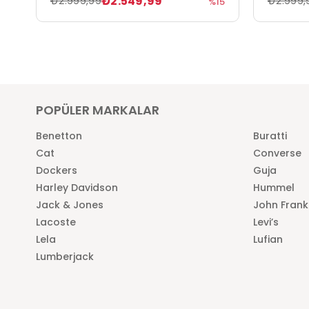
₺2.549,99
₺2.999,99
₺2.999,
%15
POPÜLER MARKALAR
Benetton
Buratti
Cat
Converse
Dockers
Guja
Harley Davidson
Hummel
Jack & Jones
John Frank
Lacoste
Levi’s
Lela
Lufian
Lumberjack