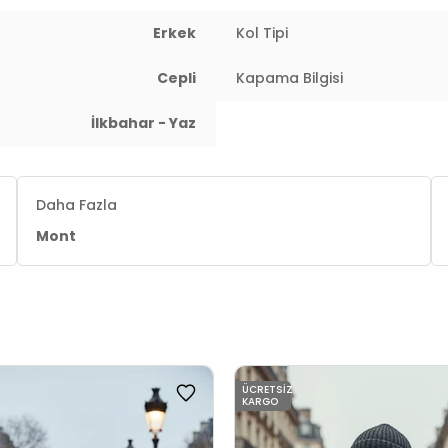
Erkek
Kol Tipi
Cepli
Kapama Bilgisi
 : 103 cm / Bel : 86 cm / Basen : 96 cm / Beden : L
İlkbahar - Yaz
Daha Fazla
Mont
ÜCRETSIZ
KARGO