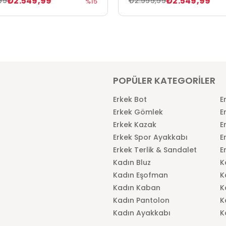
₺2.549,99
₺2.549,99
99
₺2.999,99
%15
POPÜLER KATEGORİLER
Erkek Bot
E
Erkek Gömlek
E
Erkek Kazak
E
Erkek Spor Ayakkabı
E
Erkek Terlik & Sandalet
E
Kadın Bluz
K
Kadın Eşofman
K
Kadın Kaban
K
Kadın Pantolon
K
Kadın Ayakkabı
K