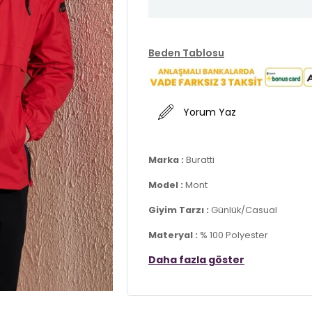
Beden Tablosu
Yorum Yaz
Marka :
Buratti
Model :
Mont
Giyim Tarzı :
Günlük/Casual
Materyal :
% 100 Polyester
Daha fazla göster
Yaka Bilgisi :
Kapüşonlu, Dik Yaka
Kapama Bilgisi :
Fermuar
Kol Bilgisi :
Uzun Kol