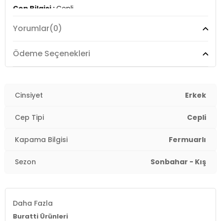
Cep Bilgisi :
Cepli
Yorumlar
(0)
Manken Ölçüsü :
&Boy : 1.86 cm / Göğüs : 94 cm / Bel
: 73 cm / Basen : 92 cm / Beden : L
Ödeme Seçenekleri
Üretim Yeri :
Türkiye
3DK15760066.12
Cinsiyet
Erkek
Cep Tipi
Cepli
Kapama Bilgisi
Fermuarlı
Sezon
Sonbahar - Kış
Daha Fazla
Buratti Ürünleri