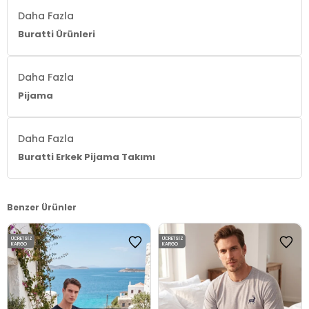
Daha Fazla
Menşei:
Türkiye
3DE16572006.07
Buratti Ürünleri
Daha Fazla
Pijama
Daha Fazla
Buratti Erkek Pijama Takımı
Benzer Ürünler
ÜCRETSIZ
ÜCRETSIZ
KARGO
KARGO