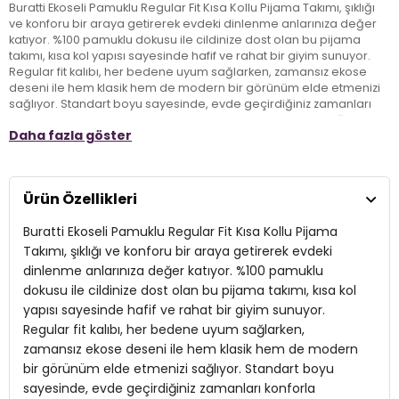
Buratti Ekoseli Pamuklu Regular Fit Kısa Kollu Pijama Takımı, şıklığı
ve konforu bir araya getirerek evdeki dinlenme anlarınıza değer
katıyor. %100 pamuklu dokusu ile cildinize dost olan bu pijama
takımı, kısa kol yapısı sayesinde hafif ve rahat bir giyim sunuyor.
Regular fit kalıbı, her bedene uyum sağlarken, zamansız ekose
deseni ile hem klasik hem de modern bir görünüm elde etmenizi
sağlıyor. Standart boyu sayesinde, evde geçirdiğiniz zamanları
konforla birleştiren bu şık tasarım, gündelik giyimde aradığınız
Daha fazla göster
önemli detayları sunuyor. Yetişkin bireyler için tasarlanmış bu
pijama takımı, hem kendinize hem de sevdiklerinize mükemmel bir
hediye alternatifi oluşturuyor.
Ürün Özellikleri
Model:
Pijama Takımı
Buratti Ekoseli Pamuklu Regular Fit Kısa Kollu Pijama
Materyal:
% 100 Pamuk
Takımı, şıklığı ve konforu bir araya getirerek evdeki
dinlenme anlarınıza değer katıyor. %100 pamuklu
Kol Boyu:
Kısa Kol
dokusu ile cildinize dost olan bu pijama takımı, kısa kol
yapısı sayesinde hafif ve rahat bir giyim sunuyor.
Kumaş Tipi:
Belirtilmemiş
Regular fit kalıbı, her bedene uyum sağlarken,
Boy:
Standart
zamansız ekose deseni ile hem klasik hem de modern
bir görünüm elde etmenizi sağlıyor. Standart boyu
Kalıp Bilgisi:
Regular Fit
sayesinde, evde geçirdiğiniz zamanları konforla