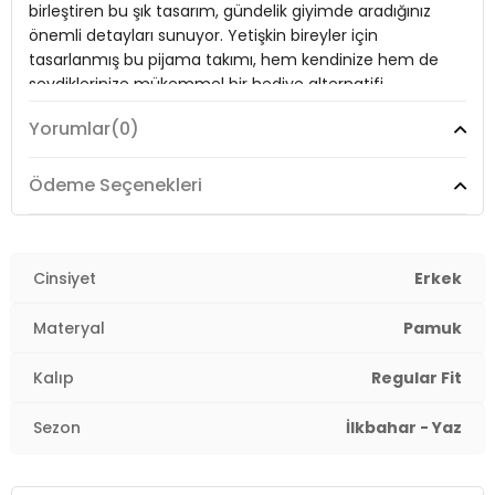
birleştiren bu şık tasarım, gündelik giyimde aradığınız
Yaş Grubu:
Yetişkin
önemli detayları sunuyor. Yetişkin bireyler için
Menşei:
Türkiye
tasarlanmış bu pijama takımı, hem kendinize hem de
3DE16572006.07
sevdiklerinize mükemmel bir hediye alternatifi
oluşturuyor.
Yorumlar
(0)
Model:
Pijama Takımı
Ödeme Seçenekleri
Materyal:
% 100 Pamuk
Kol Boyu:
Cinsiyet
Kısa Kol
Erkek
Kumaş Tipi:
Belirtilmemiş
Materyal
Pamuk
Boy:
Standart
Kalıp
Regular Fit
Kalıp Bilgisi:
Regular Fit
Sezon
İlkbahar - Yaz
Yaş Grubu:
Yetişkin