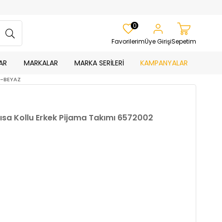
0
Favorilerim
Üye Girişi
Sepetim
AR
MARKALAR
MARKA SERİLERİ
KAMPANYALAR
AH-BEYAZ
Kısa Kollu Erkek Pijama Takımı 6572002