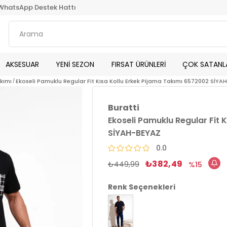
WhatsApp Destek Hattı
AKSESUAR
YENİ SEZON
FIRSAT ÜRÜNLERİ
ÇOK SATANL
akımı
Ekoseli Pamuklu Regular Fit Kısa Kollu Erkek Pijama Takımı 6572002 SİY
Buratti
Ekoseli Pamuklu Regular Fit 
SİYAH-BEYAZ
0.0
₺382,49
₺449,99
15
Renk Seçenekleri