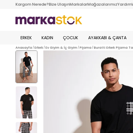
Kargom Nerede?
Bize Ulaşın
Markalar
Mağazalarımız
Yardım
ERKEK
KADIN
ÇOCUK
AYAKKABI & ÇANTA
Anasayfa
Erkek
Ev Giyim & İç Giyim
Pijama
Buratti Erkek Pijama T