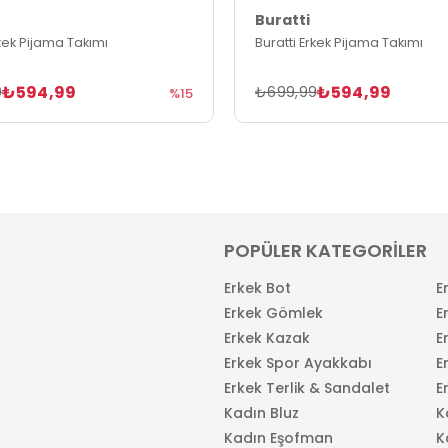
Buratti
rkek Pijama Takımı
Buratti Erkek Pijama Takımı
₺594,99
₺594,99
9
₺699,99
%15
POPÜLER KATEGORİLER
Erkek Bot
E
Erkek Gömlek
E
Erkek Kazak
E
Erkek Spor Ayakkabı
E
Erkek Terlik & Sandalet
E
Kadın Bluz
K
Kadın Eşofman
K