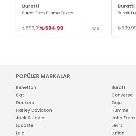
Buratti
Buratti
Buratti Erkek Pijama Takımı
Buratti E
₺594,99
₺699,99
₺699,9
%15
POPÜLER MARKALAR
Benetton
Buratti
Cat
Converse
Dockers
Guja
Harley Davidson
Hummel
Jack & Jones
John Frank
Lacoste
Levi’s
Lela
Lufian