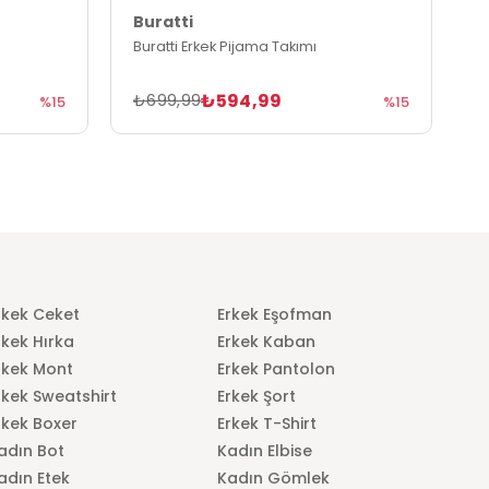
Buratti
B
Buratti Erkek Pijama Takımı
B
₺594,99
₺699,99
₺
%15
%15
rkek Ceket
Erkek Eşofman
rkek Hırka
Erkek Kaban
rkek Mont
Erkek Pantolon
rkek Sweatshirt
Erkek Şort
rkek Boxer
Erkek T-Shirt
adın Bot
Kadın Elbise
adın Etek
Kadın Gömlek