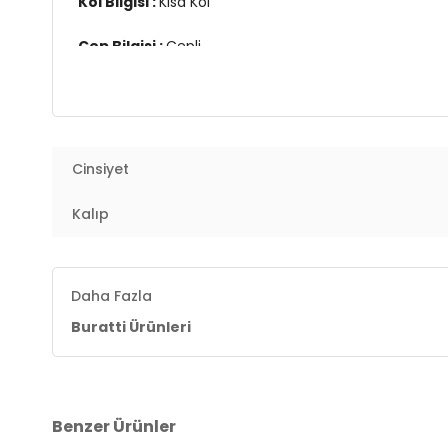
Kol Bilgisi :
Kısa Kol
Cep Bilgisi :
Cepli
Kalıp Bilgisi :
Regular Fit
Manken Ölçüsü :
Boy : 1.89 cm / Göğüs : 95 cm / Bel
Cinsiyet
Üretim Yeri :
Türkiye
3DY16572002.389
Kalıp
Daha Fazla
Buratti Ürünleri
Benzer Ürünler