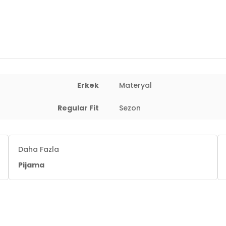
 : 75 cm / Basen : 95 cm / Beden : L
Erkek
Materyal
Regular Fit
Sezon
Daha Fazla
Pijama